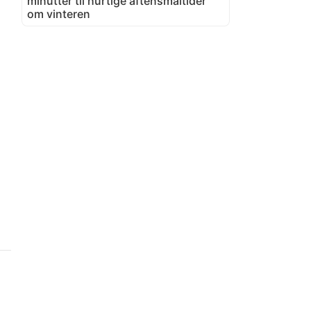
minutter til hurtige aftensmåltider
om vinteren