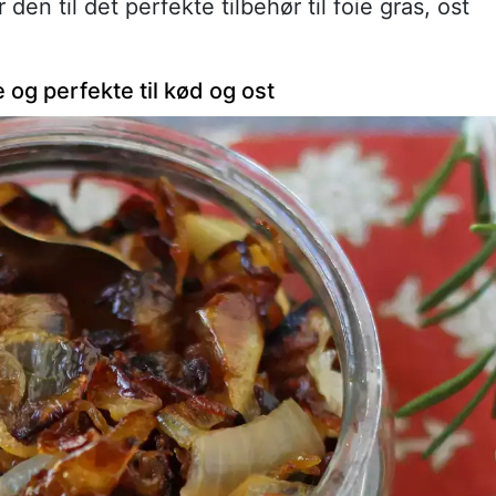
en til det perfekte tilbehør til foie gras, ost
 og perfekte til kød og ost