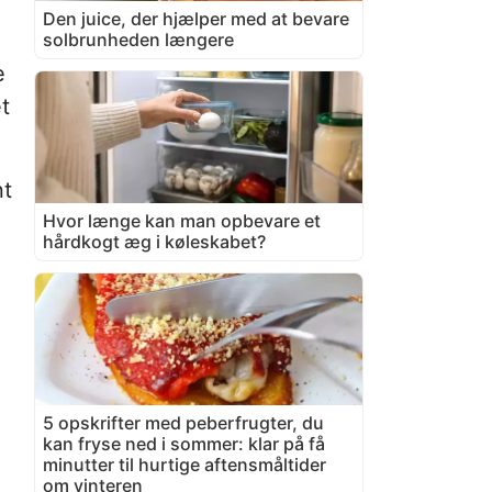
Den juice, der hjælper med at bevare
solbrunheden længere
e
t
nt
Hvor længe kan man opbevare et
hårdkogt æg i køleskabet?
5 opskrifter med peberfrugter, du
kan fryse ned i sommer: klar på få
minutter til hurtige aftensmåltider
om vinteren