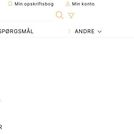
Min opskriftsbog
Min konto
SPØRGSMÅL
ANDRE
e
R