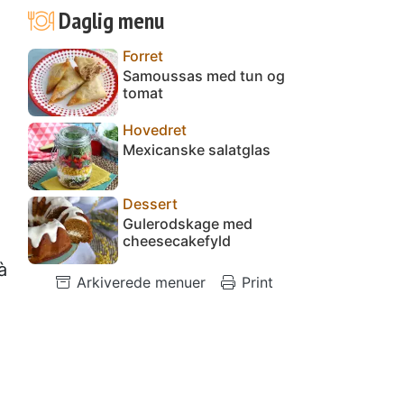
Daglig menu
Forret
Samoussas med tun og
tomat
Hovedret
Mexicanske salatglas
Dessert
Gulerodskage med
cheesecakefyld
à
Arkiverede menuer
Print