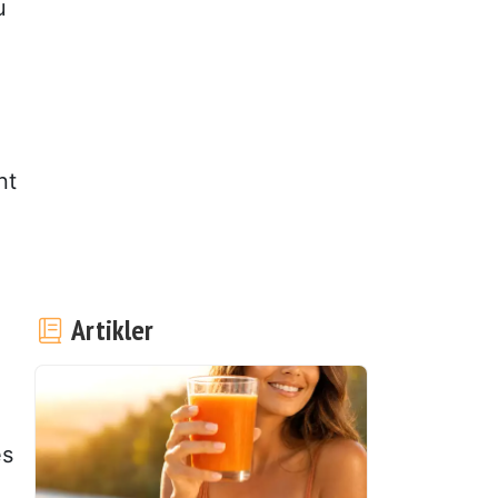
u
nt
Artikler
es