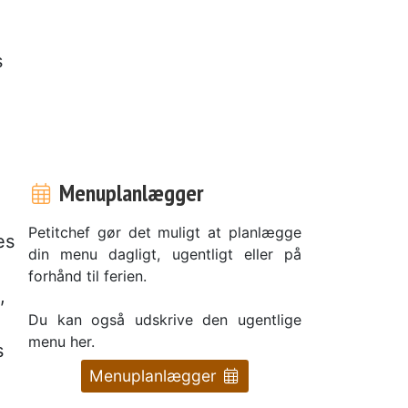
s
Menuplanlægger
Petitchef gør det muligt at planlægge
es
din menu dagligt, ugentligt eller på
forhånd til ferien.
,
Du kan også udskrive den ugentlige
menu her.
s
Menuplanlægger