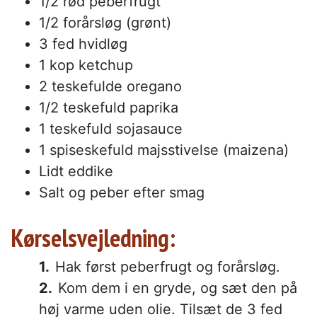
1/2 rød peberfrugt
1/2 forårsløg (grønt)
3 fed hvidløg
1 kop ketchup
2 teskefulde oregano
1/2 teskefuld paprika
1 teskefuld sojasauce
1 spiseskefuld majsstivelse (maizena)
Lidt eddike
Salt og peber efter smag
Kørselsvejledning:
Hak først peberfrugt og forårsløg.
Kom dem i en gryde, og sæt den på
høj varme uden olie. Tilsæt de 3 fed