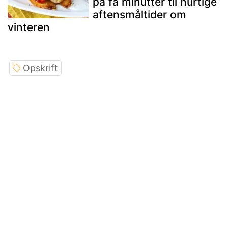
på få minutter til hurtige
aftensmåltider om
vinteren
Opskrift