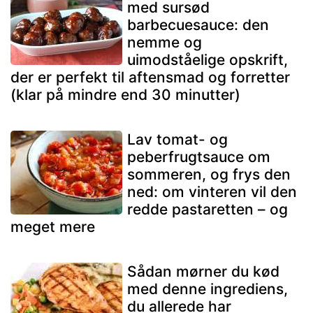
med sursød
barbecuesauce: den
nemme og
uimodståelige opskrift,
der er perfekt til aftensmad og forretter
(klar på mindre end 30 minutter)
Lav tomat- og
peberfrugtsauce om
sommeren, og frys den
ned: om vinteren vil den
redde pastaretten – og
meget mere
Sådan mørner du kød
med denne ingrediens,
du allerede har