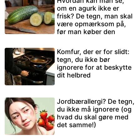
Hvordan kan man se,
om en agurk ikke er
frisk? De tegn, man skal
være opmærksom på,
før man køber den
Komfur, der er for slidt:
tegn, du ikke bør
ignorere for at beskytte
dit helbred
Jordbærallergi? De tegn,
du ikke må ignorere (og
hvad du skal gøre med
det samme!)