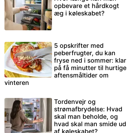
opbevare et hårdkogt
æg i køleskabet?
5 opskrifter med
peberfrugter, du kan
fryse ned i sommer: klar
på få minutter til hurtige
aftensmåltider om
vinteren
Tordenvejr og
strømafbrydelse: Hvad
skal man beholde, og
hvad skal man smide ud
af køleskabet?