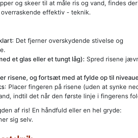
per og skeer til at måle ris og vand, findes der 
overraskende effektiv - teknik.
klart
: Det fjerner overskydende stivelse og
de.
ed et glas eller et tungt låg):
Spred risene jæv
er risene, og fortsæt med at fylde op til niveau
ks
: Placer fingeren på risene (uden at synke ned
d, indtil det når den første linje i fingerens fol
n af ris! En håndfuld eller en hel gryde:
er sig selv.