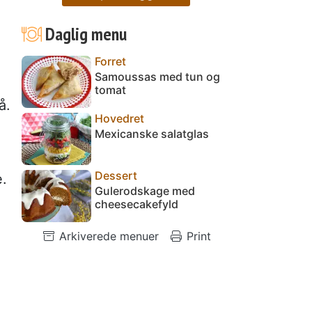
Daglig menu
Forret
Samoussas med tun og
tomat
å.
Hovedret
Mexicanske salatglas
Dessert
e.
Gulerodskage med
cheesecakefyld
Arkiverede menuer
Print