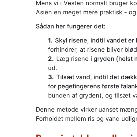
Mens vi i Vesten normalt bruger kop
Asien en meget mere praktisk - og 
Sådan her fungerer det:
Skyl risene, indtil vandet er 
forhindrer, at risene bliver blø
Læg risene
i gryden (helst m
ud.
Tilsæt vand, indtil det dækk
for pegefingerens første falan
bunden af gryden), og tilsæt van
Denne metode virker uanset mængde
Forholdet mellem ris og vand udlign