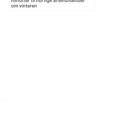
minutter til hurtige aftensmåltider
om vinteren