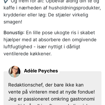
✔️ Og frem for alt: Opbevar aldrig din te og
kaffe i nærheden af husholdningsprodukter,
krydderier eller løg: De stjæler virkelig
smagen!
Bonustip
: En lille pose ukogte ris i skabet
hjælper med at absorbere den omgivende
luftfugtighed - især nyttigt i dårligt
ventilerede køkkener.
Adèle Peyches
Redaktionschef, der bare ikke kan
vente på vinteren med at nyde fondue!
Jeg er passioneret omkring gastronomi