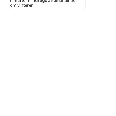
minutter til hurtige aftensmåltider
om vinteren