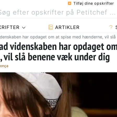
Tilføj dine opskrifter
RIFTER
ARTIKLER
idenskaben har opdaget om at spise med hænderne, vil sl
vad videnskaben har opdaget o
 vil slå benene væk under dig
donça