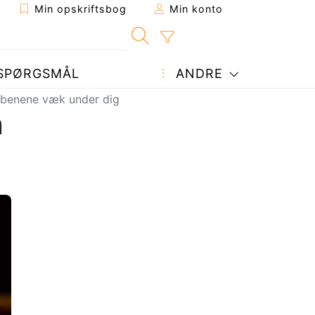
Min opskriftsbog
Min konto
SPØRGSMÅL
ANDRE
å benene væk under dig
m