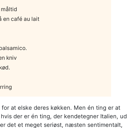
 måltid
å en café au lait
 balsamico.
en kniv
 kød.
rring
 for at elske deres køkken. Men én ting er at
 hvis der er én ting, der kendetegner Italien, ud
å er det et meget seriøst, næsten sentimentalt,