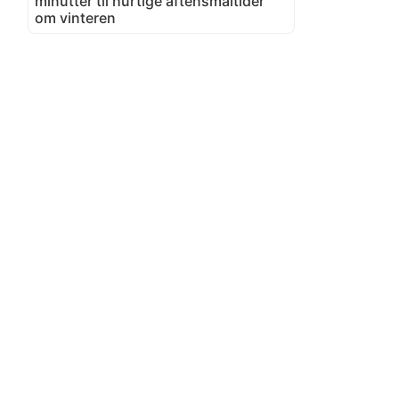
minutter til hurtige aftensmåltider
om vinteren