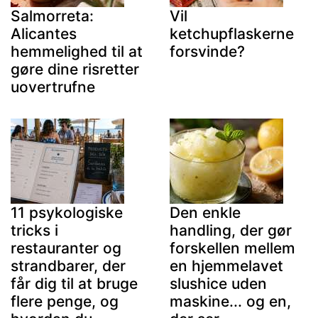
Salmorreta:
Vil
Alicantes
ketchupflaskerne
hemmelighed til at
forsvinde?
gøre dine risretter
uovertrufne
11 psykologiske
Den enkle
tricks i
handling, der gør
restauranter og
forskellen mellem
strandbarer, der
en hjemmelavet
får dig til at bruge
slushice uden
flere penge, og
maskine... og en,