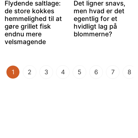
Flydende saltlage:
Det ligner snavs,
de store kokkes
men hvad er det
hemmelighed til at
egentlig for et
gøre grillet fisk
hvidligt lag på
endnu mere
blommerne?
velsmagende
(current)
1
2
3
4
5
6
7
8