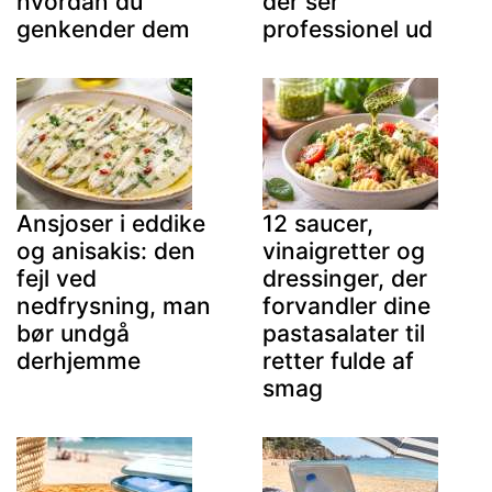
hvordan du
der ser
genkender dem
professionel ud
Ansjoser i eddike
12 saucer,
og anisakis: den
vinaigretter og
fejl ved
dressinger, der
nedfrysning, man
forvandler dine
bør undgå
pastasalater til
derhjemme
retter fulde af
smag