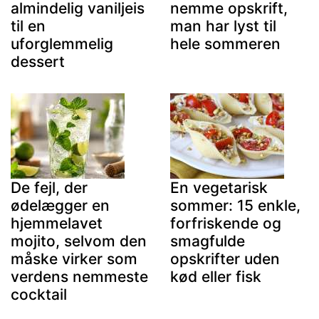
almindelig vaniljeis
nemme opskrift,
til en
man har lyst til
uforglemmelig
hele sommeren
dessert
De fejl, der
En vegetarisk
ødelægger en
sommer: 15 enkle,
hjemmelavet
forfriskende og
mojito, selvom den
smagfulde
måske virker som
opskrifter uden
verdens nemmeste
kød eller fisk
cocktail