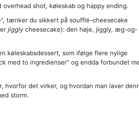
 et overhead shot, køleskab og happy ending.
", tænker du sikkert på soufflé-cheesecake
ler
jiggly
cheesecake): den høje, jiggly, æg-og-
en køleskabsdessert, som ifølge flere nylige
hack med to ingredienser" og endda forbundet m
er, hvorfor det virker, og hvordan man laver den
ed storm.