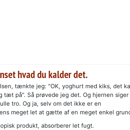
anset hvad du kalder det.
lsen, tænkte jeg: "OK, yoghurt med kiks, det k
 tæt på". Så prøvede jeg det. Og hjernen siger
lle tro. Og ja, selv om det ikke er en
ens meget let at gætte af en meget enkel grun
opisk produkt, absorberer let fugt.