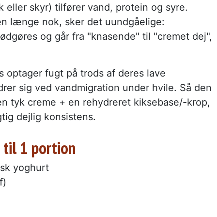
eller skyr) tilfører vand, protein og syre.
n længe nok, sker det uundgåelige:
ødgøres og går fra "knasende" til "cremet dej",
s optager fugt på trods af deres lave
drer sig ved vandmigration under hvile. Så den
en tyk creme + en rehydreret kiksebase/-krop,
tig dejlig konsistens.
til 1 portion
æsk yoghurt
f)