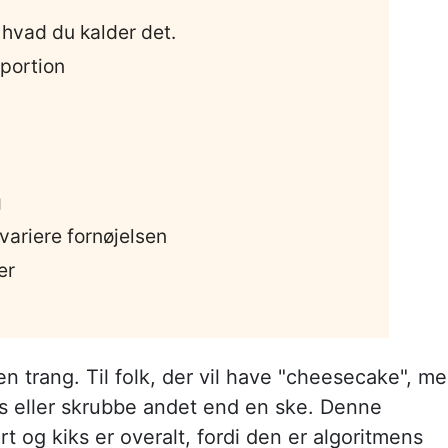
 hvad du kalder det.
 portion
g
 variere fornøjelsen
er
d en trang. Til folk, der vil have "cheesecake", m
ris eller skrubbe andet end en ske. Denne
og kiks er overalt, fordi den er algoritmens