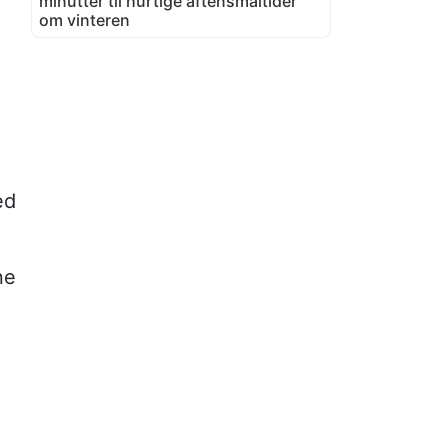
minutter til hurtige aftensmåltider
om vinteren
ed
ne