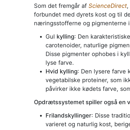
Som det fremgår af
ScienceDirect
,
forbundet med dyrets kost og til d
næringsstofferne og pigmenterne i
Gul
kylling
: Den karakteristisk
carotenoider, naturlige pigmen
Disse pigmenter ophobes i kyll
lyse farve.
Hvid kylling
: Den lysere farve 
vegetabilske proteiner, som ik
påvirker ikke kødets farve, som
Opdrætssystemet spiller også en vi
Frilandskyllinger
: Disse tradit
varieret og naturlig kost, beri