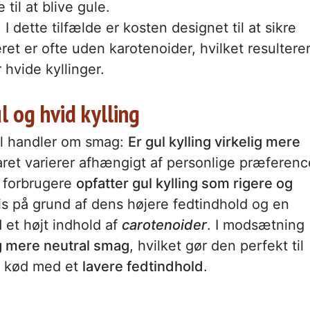
 til at blive gule.
:
I dette tilfælde er kosten designet til at sikre
et er ofte uden karotenoider, hvilket resulterer
 hvide kyllinger.
 og hvid kylling
mål handler om smag:
Er gul kylling virkelig mere
ret varierer afhængigt af personlige præferenc
 forbrugere
opfatter gul kylling som rigere og
is på grund af dens højere fedtindhold og en
 et højt indhold af
carotenoider
. I modsætning
og mere neutral smag
, hvilket gør den perfekt til
er kød med et
lavere fedtindhold
.