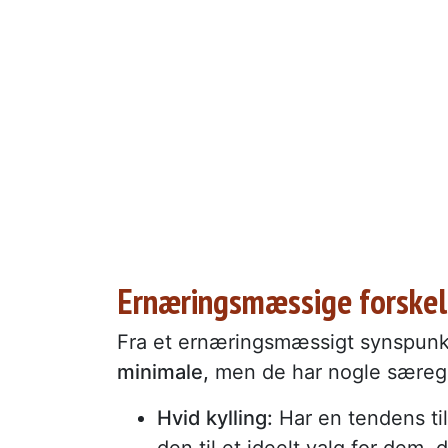
Ernæringsmæssige forskell
Fra et ernæringsmæssigt synspun
minimale,
men de har nogle særege
Hvid kylling:
Har en tendens til 
den til et ideelt valg for dem, 