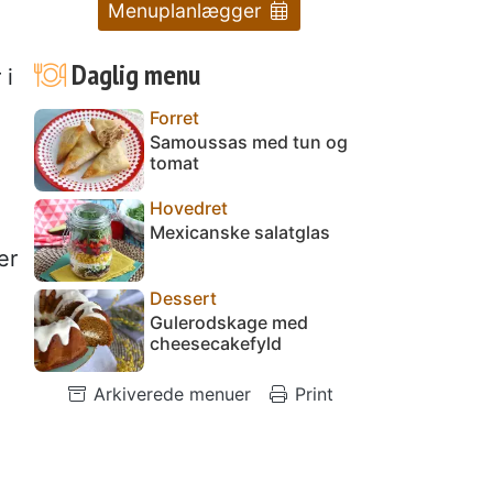
Menuplanlægger
Daglig menu
 i
Forret
Samoussas med tun og
tomat
Hovedret
Mexicanske salatglas
er
Dessert
Gulerodskage med
cheesecakefyld
Arkiverede menuer
Print