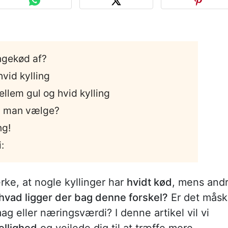
ngekød af?
vid kylling
llem gul og hvid kylling
al man vælge?
ng!
:
ke, at nogle kyllinger har
hvidt kød
, mens and
hvad ligger der bag denne forskel?
Er det mås
mag eller næringsværdi? I denne artikel vil vi
ellighed
og vejlede dig til at træffe mere