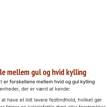
e mellem gul og hvid kylling
kt
er forskellene mellem hvid og gul kylling
nheder, der er værd at kende:
at have et lidt lavere fedtindhold, hvilket gør
der følger en kaloriefattig diæt eller foretrækker