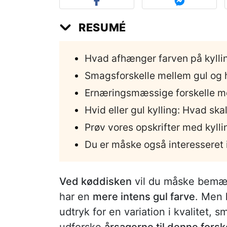
RESUMÉ
Hvad afhænger farven på kylli
Smagsforskelle mellem gul og h
Ernæringsmæssige forskelle me
Hvid eller gul kylling: Hvad sk
Prøv vores opskrifter med kylli
Du er måske også interesseret i
Ved køddisken
vil du måske bemær
har en
mere intens gul farve
. Men
udtryk for en variation i kvalitet, s
udforske
årsagerne til denne forsk