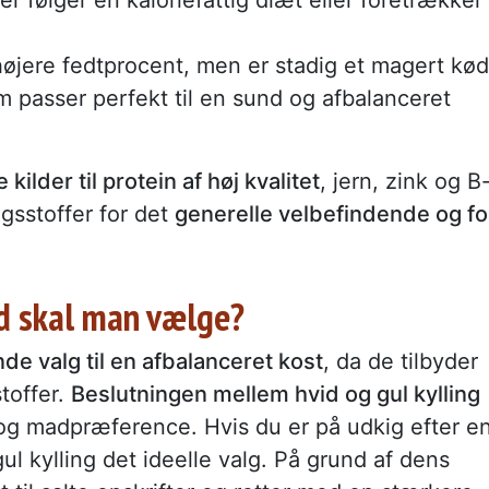
højere fedtprocent, men er stadig et magert kød
m passer perfekt til en sund og afbalanceret
ilder til protein af høj kvalitet
, jern, zink og B
ngsstoffer for det
generelle velbefindende og fo
ad skal man vælge?
de valg til en afbalanceret kost
, da de tilbyder
toffer.
Beslutningen mellem hvid og gul kylling
og madpræference. Hvis du er på udkig efter e
gul kylling det ideelle valg. På grund af dens