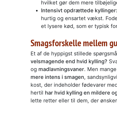
hvilket gør dem mere tilbøjelige
Intensivt opdrættede kyllinger
hurtig og ensartet vækst. Foder
et lysere kød, som er typisk for
Smagsforskelle mellem gul
Et af de hyppigst stillede spørgs
velsmagende end hvid kylling?
Sva
og
madlavningsvaner
. Men mange
mere intens i smagen
, sandsynligv
kost, der indeholder fødevarer med
hertil
har hvid kylling en mildere 
lette retter eller til dem, der ønsk