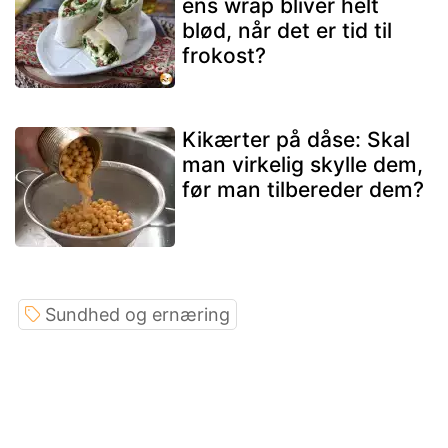
ens wrap bliver helt
blød, når det er tid til
frokost?
Kikærter på dåse: Skal
man virkelig skylle dem,
før man tilbereder dem?
Sundhed og ernæring