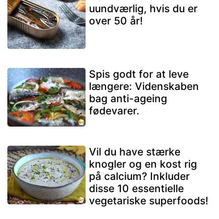
uundværlig, hvis du er
over 50 år!
Spis godt for at leve
længere: Videnskaben
bag anti-ageing
fødevarer.
Vil du have stærke
knogler og en kost rig
på calcium? Inkluder
disse 10 essentielle
vegetariske superfoods!