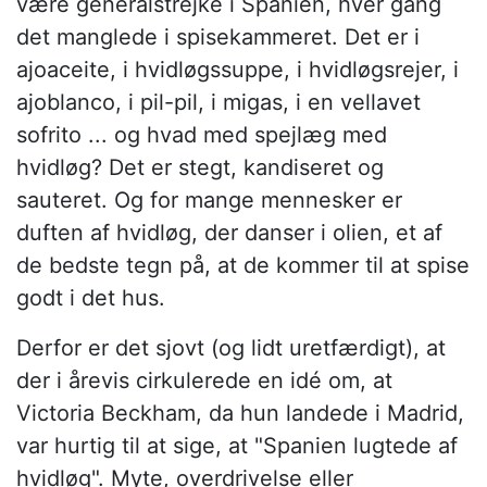
være generalstrejke i Spanien, hver gang
det manglede i spisekammeret. Det er i
ajoaceite, i hvidløgssuppe, i hvidløgsrejer, i
ajoblanco, i pil-pil, i migas, i en vellavet
sofrito ... og hvad med spejlæg med
hvidløg? Det er stegt, kandiseret og
sauteret. Og for mange mennesker er
duften af hvidløg, der danser i olien, et af
de bedste tegn på, at de kommer til at spise
godt i det hus.
Derfor er det sjovt (og lidt uretfærdigt), at
der i årevis cirkulerede en idé om, at
Victoria Beckham, da hun landede i Madrid,
var hurtig til at sige, at "Spanien lugtede af
hvidløg". Myte, overdrivelse eller