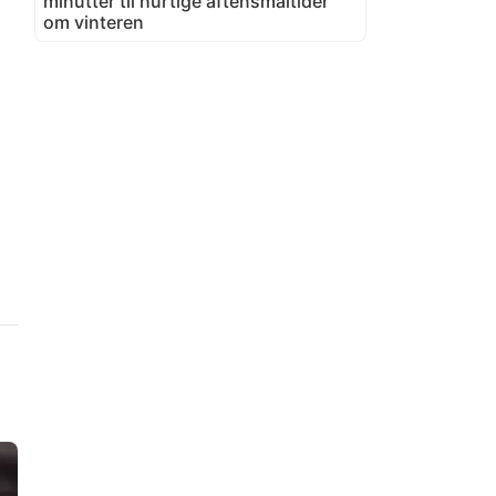
minutter til hurtige aftensmåltider
om vinteren