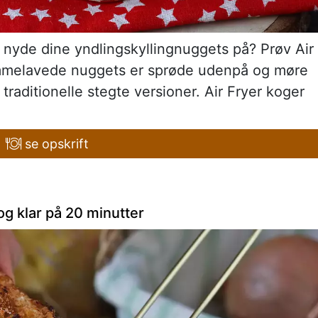
 nyde dine yndlingskyllingnuggets på? Prøv Air
emmelavede nuggets er sprøde udenpå og møre
l traditionelle stegte versioner. Air Fryer koger
se opskrift
 og klar på 20 minutter