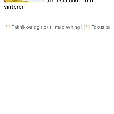
aftensmåltider om
vinteren
Teknikker og tips til madlavning
Fokus på i