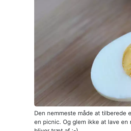
Den nemmeste måde at tilberede et 
en picnic. Og glem ikke at lave en 
bliver træt af :-)