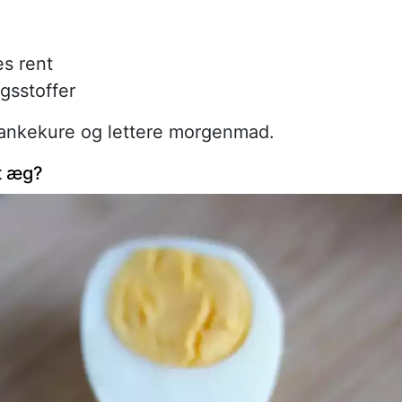
es rent
gsstoffer
 slankekure og lettere morgenmad.
t æg?