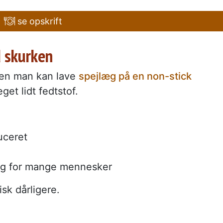
se opskrift
d skurken
en man kan lave
spejlæg på en non-stick
et lidt fedtstof.
uceret
ig for mange mennesker
sk dårligere.