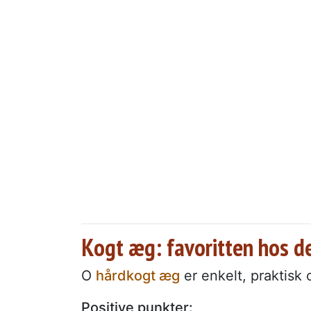
Kogt æg: favoritten hos dem
O
hårdkogt æg
er enkelt, praktisk o
Positive punkter: