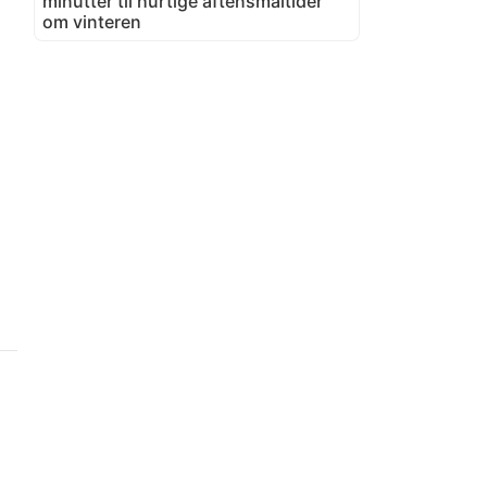
minutter til hurtige aftensmåltider
om vinteren