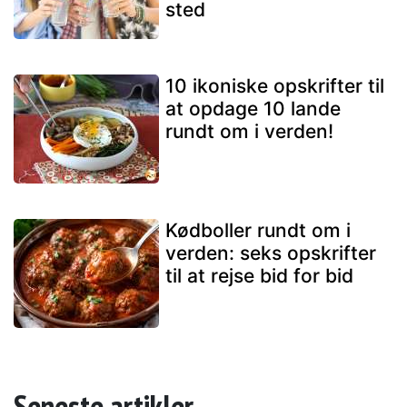
sted
10 ikoniske opskrifter til
at opdage 10 lande
rundt om i verden!
Kødboller rundt om i
verden: seks opskrifter
til at rejse bid for bid
Seneste artikler