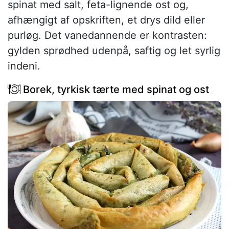
spinat med salt, feta-lignende ost og,
afhængigt af opskriften, et drys dild eller
purløg. Det vanedannende er kontrasten:
gylden sprødhed udenpå, saftig og let syrlig
indeni.
Borek, tyrkisk tærte med spinat og ost