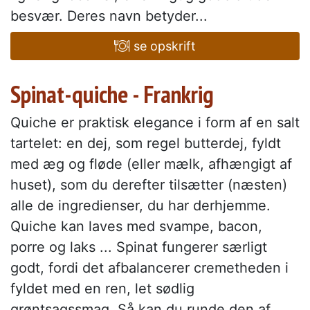
besvær. Deres navn betyder...
se opskrift
Spinat-quiche - Frankrig
Quiche er praktisk elegance i form af en salt
tartelet: en dej, som regel butterdej, fyldt
med æg og fløde (eller mælk, afhængigt af
huset), som du derefter tilsætter (næsten)
alle de ingredienser, du har derhjemme.
Quiche kan laves med svampe, bacon,
porre og laks ... Spinat fungerer særligt
godt, fordi det afbalancerer cremetheden i
fyldet med en ren, let sødlig
grøntsagssmag. Så kan du runde den af