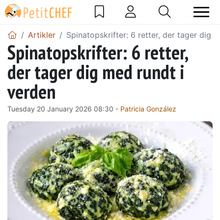
Artikler
Spinatopskrifter: 6 retter, der tager dig 
Spinatopskrifter: 6 retter,
der tager dig med rundt i
verden
Tuesday 20 January 2026 08:30 -
Patricia González