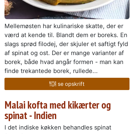
Mellemøsten har kulinariske skatte, der er
værd at kende til. Blandt dem er boreks. En
slags sprød filodej, der skjuler et saftigt fyld
af spinat og ost. Der er mange varianter af
borek, både hvad angår formen - man kan
finde trekantede borek, rullede...
se opskrift
Malai kofta med kikærter og
spinat - Indien
I det indiske køkken behandles spinat