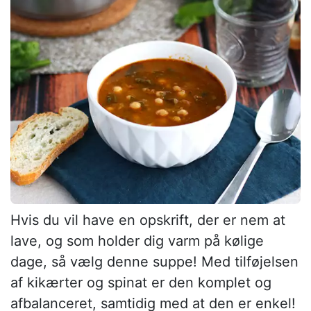
Hvis du vil have en opskrift, der er nem at
lave, og som holder dig varm på kølige
dage, så vælg denne suppe! Med tilføjelsen
af kikærter og spinat er den komplet og
afbalanceret, samtidig med at den er enkel!