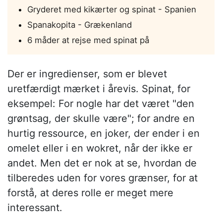
Gryderet med kikærter og spinat - Spanien
Spanakopita - Grækenland
6 måder at rejse med spinat på
Der er ingredienser, som er blevet
uretfærdigt mærket i årevis. Spinat, for
eksempel: For nogle har det været "den
grøntsag, der skulle være"; for andre en
hurtig ressource, en joker, der ender i en
omelet eller i en wokret, når der ikke er
andet. Men det er nok at se, hvordan de
tilberedes uden for vores grænser, for at
forstå, at deres rolle er meget mere
interessant.