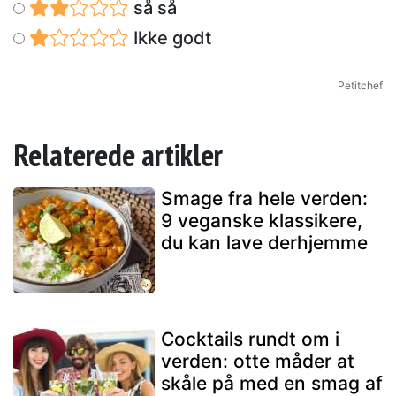
så så
Ikke godt
Petitchef
Relaterede artikler
Smage fra hele verden:
9 veganske klassikere,
du kan lave derhjemme
Cocktails rundt om i
verden: otte måder at
skåle på med en smag af