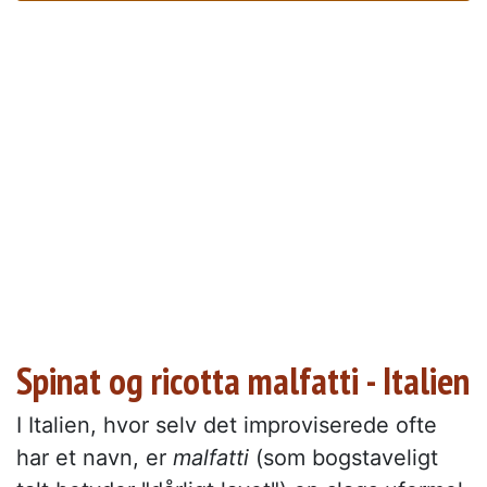
Spinat og ricotta malfatti - Italien
I Italien, hvor selv det improviserede ofte
har et navn, er
malfatti
(som bogstaveligt