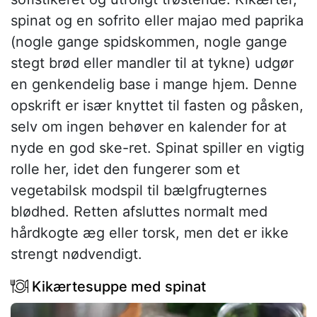
spinat og en sofrito eller majao med paprika
(nogle gange spidskommen, nogle gange
stegt brød eller mandler til at tykne) udgør
en genkendelig base i mange hjem. Denne
opskrift er især knyttet til fasten og påsken,
selv om ingen behøver en kalender for at
nyde en god ske-ret. Spinat spiller en vigtig
rolle her, idet den fungerer som et
vegetabilsk modspil til bælgfrugternes
blødhed. Retten afsluttes normalt med
hårdkogte æg eller torsk, men det er ikke
strengt nødvendigt.
Kikærtesuppe med spinat