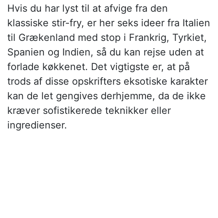
Hvis du har lyst til at afvige fra den
klassiske stir-fry, er her seks ideer fra Italien
til Grækenland med stop i Frankrig, Tyrkiet,
Spanien og Indien, så du kan rejse uden at
forlade køkkenet. Det vigtigste er, at på
trods af disse opskrifters eksotiske karakter
kan de let gengives derhjemme, da de ikke
kræver sofistikerede teknikker eller
ingredienser.