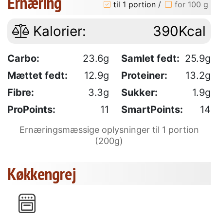
Ernæring
til 1 portion
/
for 100 g
Kalorier:
390Kcal
Carbo:
23.6g
Samlet fedt:
25.9g
Mættet fedt:
12.9g
Proteiner:
13.2g
Fibre:
3.3g
Sukker:
1.9g
ProPoints:
11
SmartPoints:
14
Ernæringsmæssige oplysninger til 1 portion
(200g)
Køkkengrej