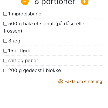
6
1 mørdejsbund
500 g hakket spinat (på dåse eller
frossen)
3 æg
15 cl fløde
salt og peber
200 g gedeost i blokke
Fakta om ernæring