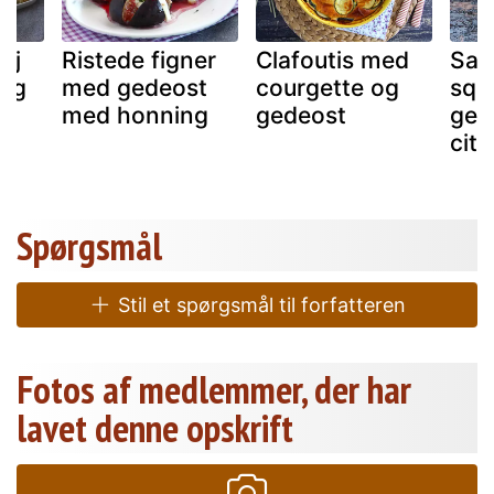
ej
Ristede figner
Clafoutis med
Sal
 og
med gedeost
courgette og
squ
med honning
gedeost
ged
citr
Spørgsmål
Stil et spørgsmål til forfatteren
Fotos af medlemmer, der har
lavet denne opskrift