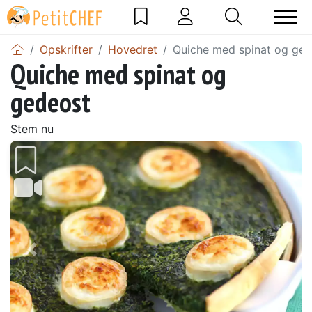
Opskrifter
Hovedret
Quiche med spinat og ged
Quiche med spinat og
gedeost
Stem nu
Tidligere
Næs