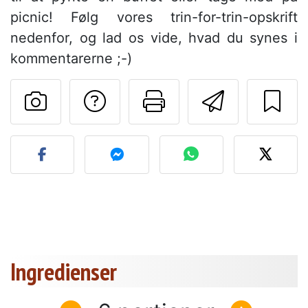
picnic! Følg vores trin-for-trin-opskrift
nedenfor, og lad os vide, hvad du synes i
kommentarerne ;-)
Stil et spørgsmål ti
Udskriv denn
Send de
Send dit billede af denne 
Ingredienser