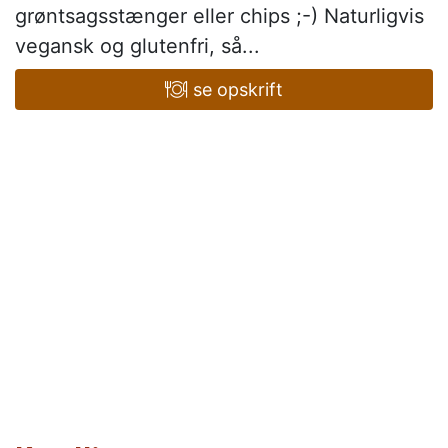
grøntsagsstænger eller chips ;-) Naturligvis
vegansk og glutenfri, så...
se opskrift