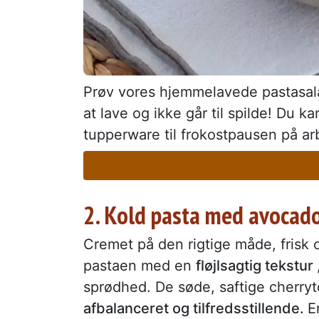
Prøv vores hjemmelavede pastasalat
at lave og ikke går til spilde! Du k
tupperware til frokostpausen på arbe
2. Kold pasta med avocad
Cremet på den rigtige måde, frisk
pastaen med en
fløjlsagtig tekstur
sprødhed. De søde, saftige cherryt
afbalanceret og tilfredsstillende.
E