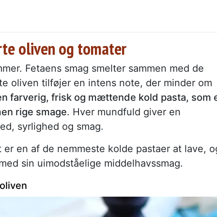
rte oliven og tomater
sommer. Fetaens smag smelter sammen med de
e oliven tilføjer en intens note, der minder om
en farverig, frisk og mættende kold pasta, som 
 men rige smage
. Hver mundfuld giver en
ed, syrlighed og smag.
t er en af de nemmeste kolde pastaer at lave, o
e med sin uimodståelige middelhavssmag.
oliven