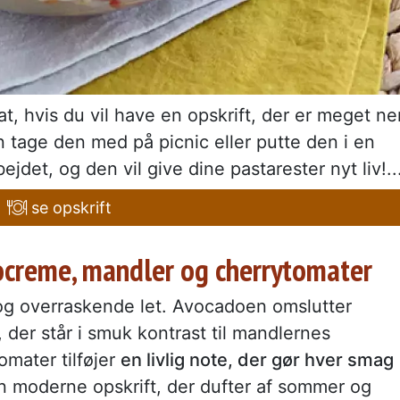
, hvis du vil have en opskrift, der er meget n
an tage den med på picnic eller putte den i en
jdet, og den vil give dine pastarester nyt liv!..
se opskrift
ocreme, mandler og cherrytomater
 og overraskende let. Avocadoen omslutter
, der står i smuk kontrast til mandlernes
omater tilføjer
en livlig note, der gør hver smag
n moderne opskrift, der dufter af sommer og