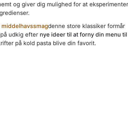
nemt og giver dig mulighed for at eksperimente
gredienser.
d
middelhavssmag
denne store klassiker formår
er på udkig efter
nye ideer til at forny din menu til
ifter på kold pasta blive din favorit.