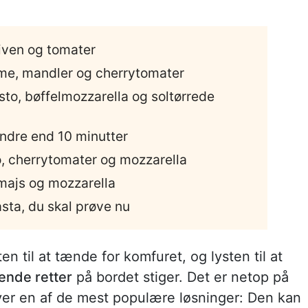
liven og tomater
me, mandler og cherrytomater
to, bøffelmozzarella og soltørrede
indre end 10 minutter
o, cherrytomater og mozzarella
majs og mozzarella
sta, du skal prøve nu
ten til at tænde for komfuret, og lysten til at
ende retter
på bordet stiger. Det er netop på
ver en af de mest populære løsninger: Den kan