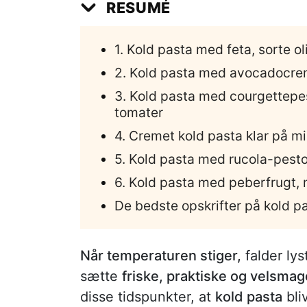
RESUMÉ
1. Kold pasta med feta, sorte o
2. Kold pasta med avocadocre
3. Kold pasta med courgettepes
tomater
4. Cremet kold pasta klar på m
5. Kold pasta med rucola-pest
6. Kold pasta med peberfrugt, 
De bedste opskrifter på kold pa
Når temperaturen stiger,
falder lys
sætte
friske, praktiske og velsmag
disse tidspunkter, at
kold pasta
bli