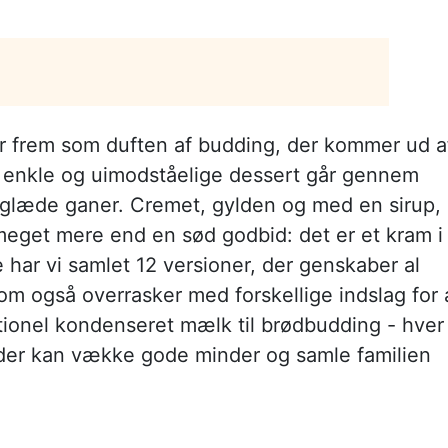
er frem som duften af budding, der kommer ud a
 enkle og uimodståelige dessert går gennem
 glæde ganer. Cremet, gylden og med en sirup,
meget mere end en sød godbid: det er et kram i
 har vi samlet 12 versioner, der genskaber al
m også overrasker med forskellige indslag for 
ditionel kondenseret mælk til brødbudding - hver
n, der kan vække gode minder og samle familien