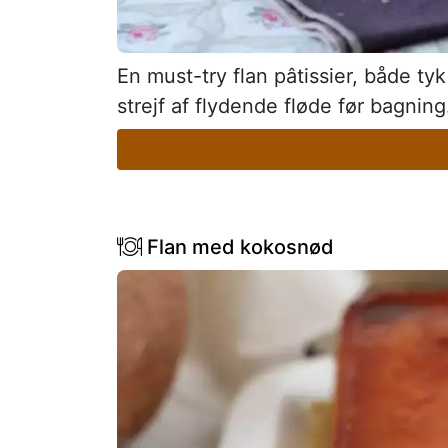
En must-try flan pâtissier, både t
strejf af flydende fløde før bagning
Flan med kokosnød