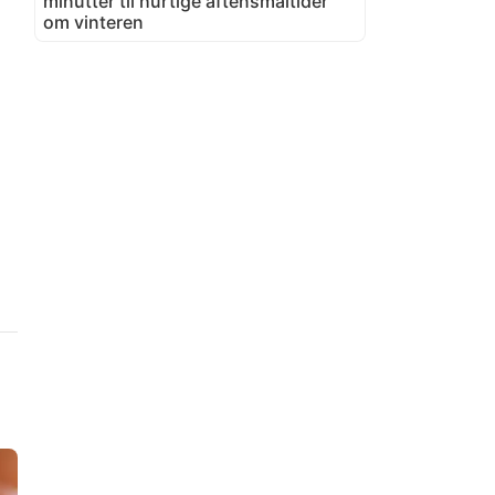
minutter til hurtige aftensmåltider
om vinteren