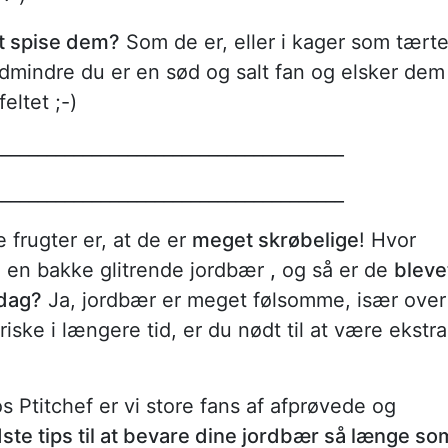
t spise dem?
Som de er, eller i kager som tærte
dmindre du er en sød og salt fan og elsker dem 
eltet ;-)
_______________________________________
_______________________________________
frugter er, at de er
meget skrøbelige
! Hvor
 en bakke glitrende jordbær
,
og så er de
bleve
 dag?
Ja, jordbær er meget følsomme, især over
riske i længere tid, er du nødt til at være ekstra
s Ptitchef er vi store fans af afprøvede og
ste tips til at bevare dine jordbær så længe so