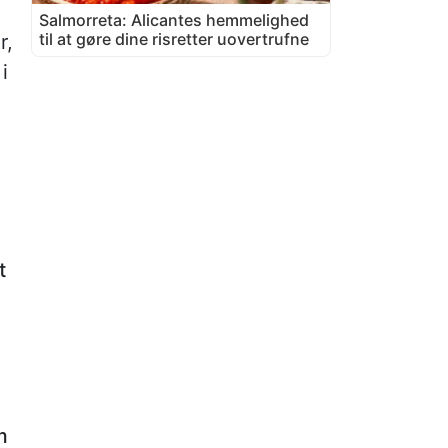
Salmorreta: Alicantes hemmelighed
til at gøre dine risretter uovertrufne
r,
i
t
m