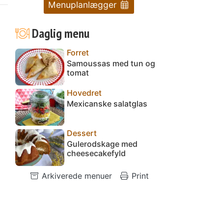
Menuplanlægger
Daglig menu
Forret
Samoussas med tun og
tomat
Hovedret
Mexicanske salatglas
Dessert
Gulerodskage med
cheesecakefyld
Arkiverede menuer
Print