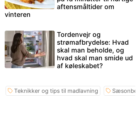
aftensmåltider om
vinteren
Tordenvejr og
strømafbrydelse: Hvad
skal man beholde, og
hvad skal man smide ud
af køleskabet?
Teknikker og tips til madlavning
Sæsonbest