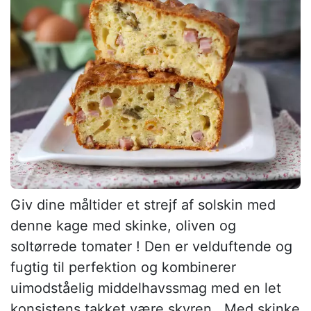
Giv dine måltider et strejf af solskin med
denne kage med skinke, oliven og
soltørrede tomater ! Den er velduftende og
fugtig til perfektion og kombinerer
uimodståelig middelhavssmag med en let
konsistens takket være skyren . Med skinke