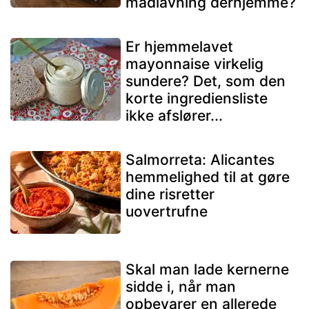
madlavning derhjemme?
Er hjemmelavet
mayonnaise virkelig
sundere? Det, som den
korte ingrediensliste
ikke afslører...
Salmorreta: Alicantes
hemmelighed til at gøre
dine risretter
uovertrufne
Skal man lade kernerne
sidde i, når man
opbevarer en allerede