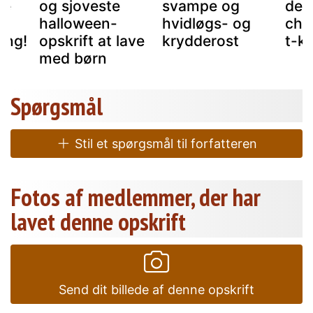
de
og sjoveste
svampe og
den
-
halloween-
hvidløgs- og
cho
ing!
opskrift at lave
krydderost
t-k
med børn
Spørgsmål
Stil et spørgsmål til forfatteren
Fotos af medlemmer, der har
lavet denne opskrift
Send dit billede af denne opskrift