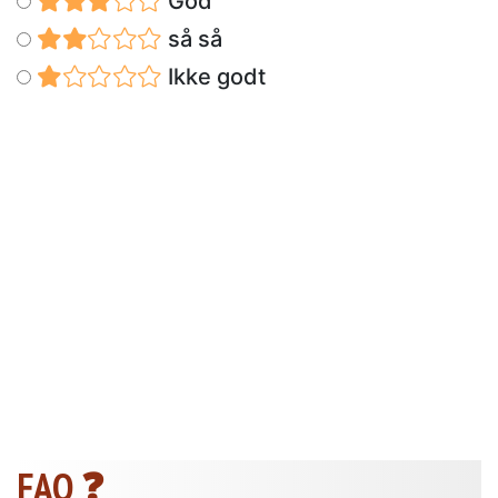
God
så så
Ikke godt
FAQ ❓