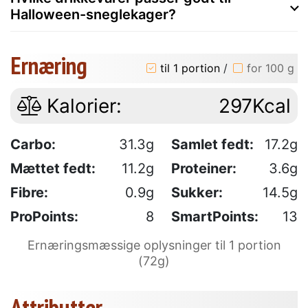
Halloween-sneglekager?
Ernæring
til 1 portion
/
for 100 g
Kalorier:
297Kcal
Carbo:
31.3g
Samlet fedt:
17.2g
Mættet fedt:
11.2g
Proteiner:
3.6g
Fibre:
0.9g
Sukker:
14.5g
ProPoints:
8
SmartPoints:
13
Ernæringsmæssige oplysninger til 1 portion
(72g)
Attributter