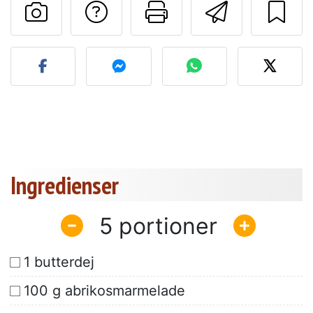
Stil et spørgsmål ti
Udskriv denn
Send de
Send dit billede af denne 
Ingredienser
5
1 butterdej
100 g abrikosmarmelade