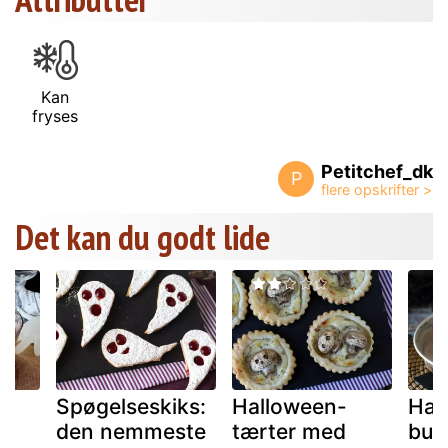
Kan
fryses
Petitchef_dk
P
Det kan du godt lide
Spøgelseskiks:
Halloween-
Hal
d
den nemmeste
tærter med
bun