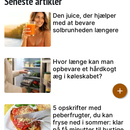
Seneste artikler
Den juice, der hjælper
med at bevare
solbrunheden længere
Hvor længe kan man
opbevare et hårdkogt
æg i køleskabet?
+
5 opskrifter med
peberfrugter, du kan
fryse ned i sommer: klar
på få minutter til hurtige