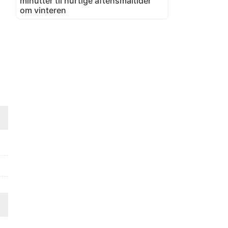
minutter til hurtige aftensmåltider
om vinteren