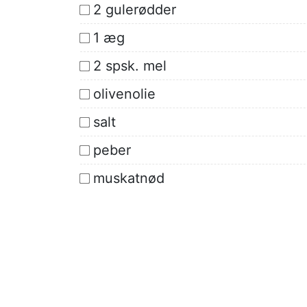
2 gulerødder
1 æg
2 spsk. mel
olivenolie
salt
peber
muskatnød