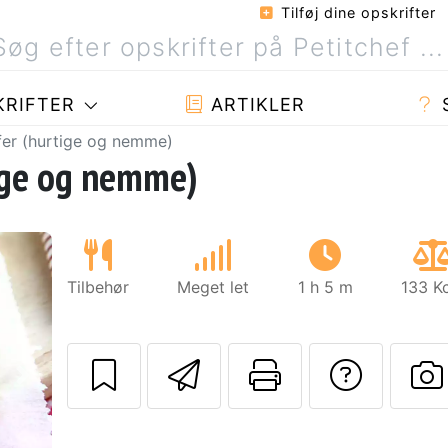
Tilføj dine opskrifter
RIFTER
ARTIKLER
fer (hurtige og nemme)
ige og nemme)
Tilbehør
Meget let
1 h 5 m
133 K
Send denne opskr
Udskriv de
Stil 
Næste
S