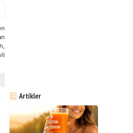
en
an
h,
il
Artikler