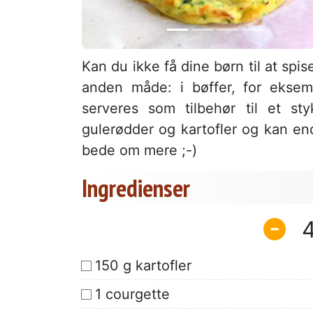
Kan du ikke få dine børn til at spi
anden måde: i bøffer, for ekse
serveres som tilbehør til et st
gulerødder og kartofler og kan end
bede om mere ;-)
Ingredienser
150 g kartofler
1 courgette