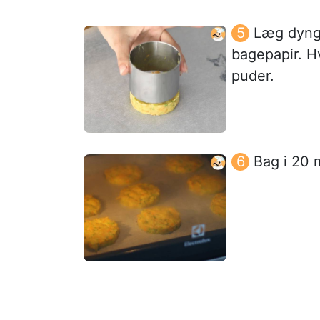
Læg dyng
bagepapir. Hv
puder.
Bag i 20 