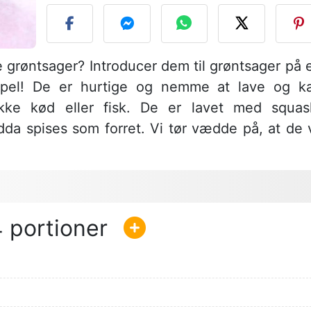
se grøntsager? Introducer dem til grøntsager på 
mpel! De er hurtige og nemme at lave og k
ykke kød eller fisk. De er lavet med squas
da spises som forret. Vi tør vædde på, at de v
4