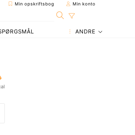
Min opskriftsbog
Min konto
SPØRGSMÅL
ANDRE
cal
ift til en ven
nne side
et spørgsmål til forfatteren
end dit billede af denne opskr