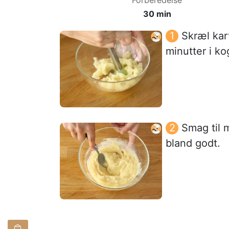
30 min
Skræl kar
minutter i k
Smag til 
bland godt.