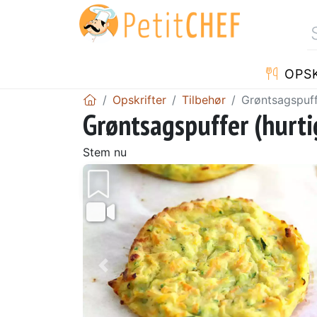
OPSK
Opskrifter
Tilbehør
Grøntsagspuf
Grøntsagspuffer (hurt
Stem nu
Tidligere