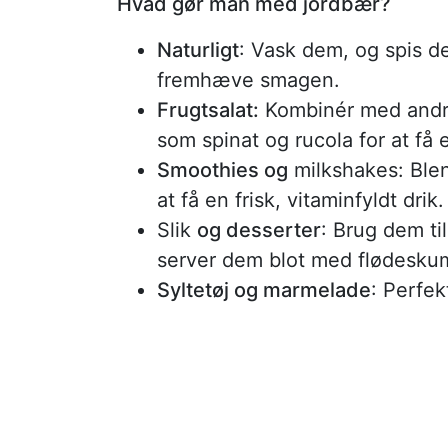
Hvad gør man med jordbær?
Naturligt
: Vask dem, og spis de
fremhæve smagen.
Frugtsalat:
Kombinér med andre 
som spinat og rucola for at få
Smoothies og
milkshakes: Ble
at få en frisk, vitaminfyldt drik.
Slik
og desserter
: Brug dem ti
server dem blot med flødeskum
Syltetøj og marmelade
: Perfek