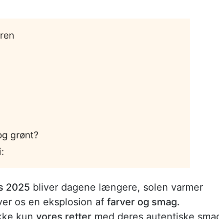
ren
og grønt?
:
s 2025
bliver dagene længere, solen varmer
ver os en eksplosion af
farver og smag.
kke kun
vores retter
med deres autentiske sma