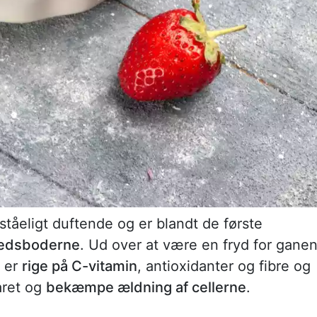
tåeligt duftende og er blandt de første
edsboderne
. Ud over at være en fryd for gane
 er
rige på C-vitamin
, antioxidanter og fibre og
aret og
bekæmpe ældning af cellerne
.