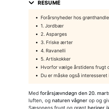
RESUMÉ
Forårsnyheder hos grønthandle
1. Jordbær
2. Asparges
3. Friske ærter
4. Ravanelli
5. Artiskokker
Hvorfor vælge årstidens frugt 
Du er måske også interesseret i
Med
forårsjævndøgn den 20. mart
luften, og
naturen vågner
op og gi
Sæsonens frugt og grønt
beriger
i