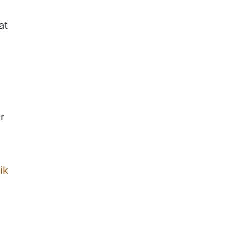
at
r
ik