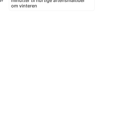
minutter til hurtige aftensmåltider
om vinteren