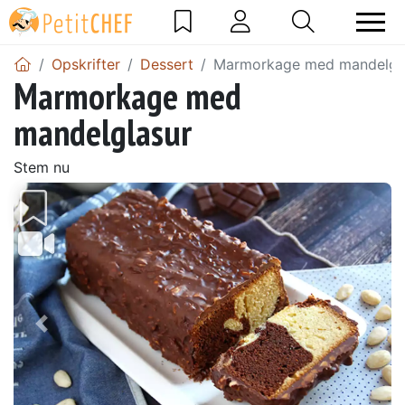
Opskrifter
Dessert
Marmorkage med mandelgl
Marmorkage med
mandelglasur
Stem nu
Tidligere
Næs