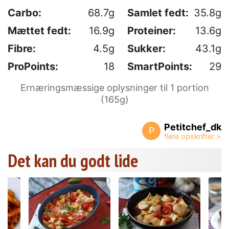
Carbo:
68.7g
Samlet fedt:
35.8g
Mættet fedt:
16.9g
Proteiner:
13.6g
Fibre:
4.5g
Sukker:
43.1g
ProPoints:
18
SmartPoints:
29
Ernæringsmæssige oplysninger til 1 portion
(165g)
Petitchef_dk
P
Det kan du godt lide