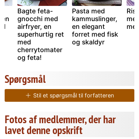
Bagte feta-
Pasta med
Rist
 en
gnocchi med
kammuslinger,
med
ed
airfryer, en
en elegant
med
g
superhurtig ret
forret med fisk
med
og skaldyr
cherrytomater
og feta!
Spørgsmål
Stil et spørgsmål til forfatteren
Fotos af medlemmer, der har
lavet denne opskrift