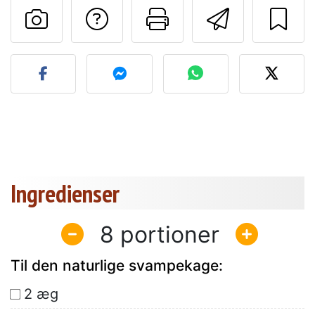
Stil et spørgsmål ti
Udskriv denn
Send de
Send dit billede af denne 
Ingredienser
8
Til den naturlige svampekage:
2 æg