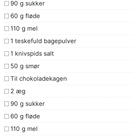
90 g sukker
60 g fløde
110 g mel
1 teskefuld bagepulver
1 knivspids salt
50 g smør
Til chokoladekagen
2 æg
90 g sukker
60 g fløde
110 g mel