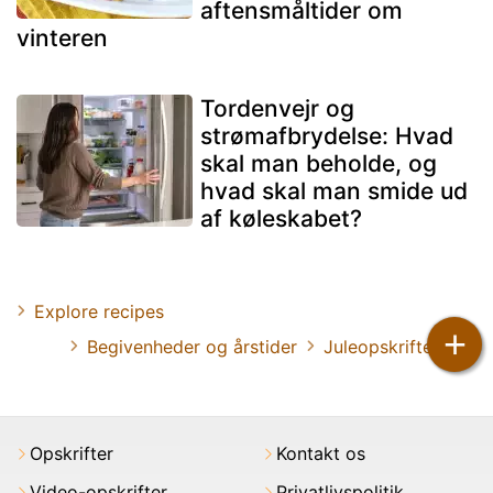
aftensmåltider om
vinteren
Tordenvejr og
strømafbrydelse: Hvad
skal man beholde, og
hvad skal man smide ud
af køleskabet?
Explore recipes
+
Begivenheder og årstider
Juleopskrifter
Opskrifter
Kontakt os
Video-opskrifter
Privatlivspolitik