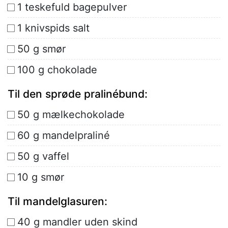
1 teskefuld bagepulver
1 knivspids salt
50 g smør
100 g chokolade
Til den sprøde pralinébund:
50 g mælkechokolade
60 g mandelpraliné
50 g vaffel
10 g smør
Til mandelglasuren:
40 g mandler uden skind