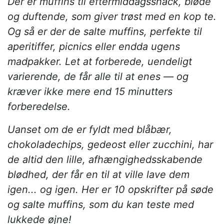
Der er muffins til eftermiddagssnack, bløde
og duftende, som giver trøst med en kop te.
Og så er der de salte muffins, perfekte til
aperitiffer, picnics eller endda ugens
madpakker. Let at forberede, uendeligt
varierende, de får alle til at enes — og
kræver ikke mere end 15 minutters
forberedelse.
Uanset om de er fyldt med blåbær,
chokoladechips, gedeost eller zucchini, har
de altid den lille, afhængighedsskabende
blødhed, der får en til at ville lave dem
igen... og igen. Her er 10 opskrifter på søde
og salte muffins, som du kan teste med
lukkede øjne!