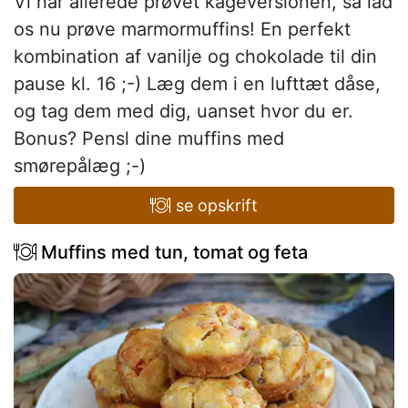
Vi har allerede prøvet kageversionen, så lad
os nu prøve marmormuffins! En perfekt
kombination af vanilje og chokolade til din
pause kl. 16 ;-) Læg dem i en lufttæt dåse,
og tag dem med dig, uanset hvor du er.
Bonus? Pensl dine muffins med
smørepålæg ;-)
se opskrift
Muffins med tun, tomat og feta