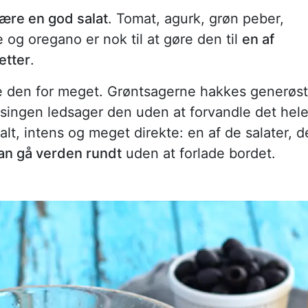
 være en god salat
. Tomat, agurk, grøn peber,
ie og oregano er nok til at gøre den til
en af
etter
.
e den for meget. Grøntsagerne hakkes generøst
ressingen ledsager den uden at forvandle det hel
alt, intens og meget direkte: en af de salater, d
kan gå verden rundt
uden at forlade bordet.