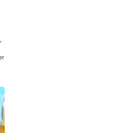
,
e
er