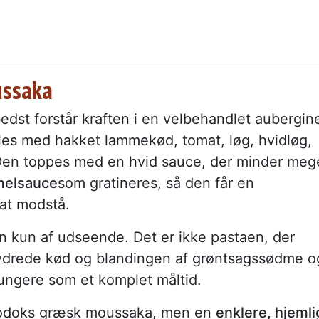
ussaka
dst forstår kraften i en velbehandlet aubergin
les med hakket lammekød, tomat, løg, hvidløg,
. Den toppes med en hvid sauce, der minder meg
melsauce
som gratineres, så den får en
 at modstå.
n kun af udseende. Det er ikke pastaen, der
rydrede kød og blandingen af grøntsagssødme o
 fungere som et komplet måltid.
rtodoks græsk moussaka, men en
enklere, hjemli