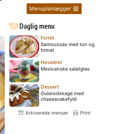
Menuplanlægger
Daglig menu
Forret
Samoussas med tun og
tomat
Hovedret
Mexicanske salatglas
Dessert
Gulerodskage med
cheesecakefyld
Arkiverede menuer
Print