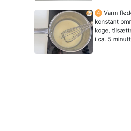
Varm flød
konstant omrø
koge, tilsætt
i ca. 5 minutt