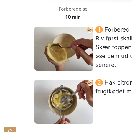
Forberedelse
10 min
Forbered 
Riv først ska
Skær toppen af
øse dem ud u
senere.
Hak citro
frugtkødet me