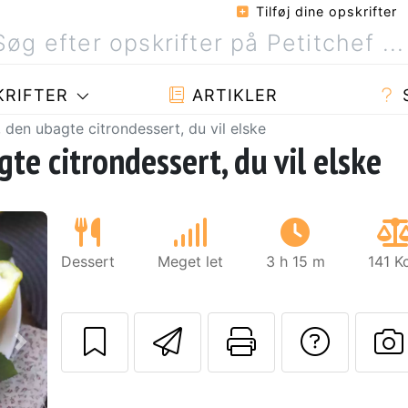
Tilføj dine opskrifter
RIFTER
ARTIKLER
den ubagte citrondessert, du vil elske
te citrondessert, du vil elske
Dessert
Meget let
3 h 15 m
141 K
Send denne opskr
Udskriv de
Stil 
Næste
S