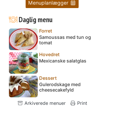
Menuplanlægger
Daglig menu
Forret
Samoussas med tun og
tomat
Hovedret
Mexicanske salatglas
Dessert
Gulerodskage med
cheesecakefyld
Arkiverede menuer
Print