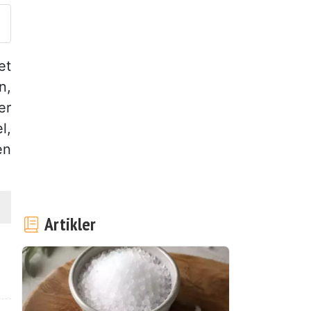
et
n,
er
l,
en
Artikler