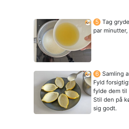
Tag gryden
par minutter,
Samling a
Fyld forsigt
fylde dem til
Stil den på k
sig godt.