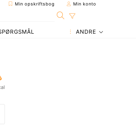
Min opskriftsbog
Min konto
SPØRGSMÅL
ANDRE
cal
ift til en ven
nne side
et spørgsmål til forfatteren
end dit billede af denne opskr