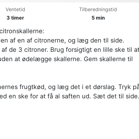
Ventetid
Tilberedningstid
3 timer
5 min
citronskallerne:
llen af en af citronerne, og læg den til side.
 de 3 citroner. Brug forsigtigt en lille ske til a
den at ødelægge skallerne. Gem skallerne til
nernes frugtkød, og læg det i et dørslag. Tryk p
d en ske for at få al saften ud. Sæt det til side