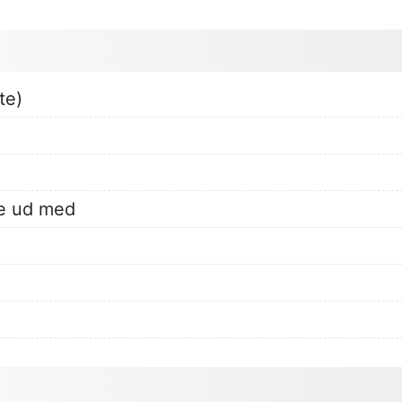
te)
rne ud med