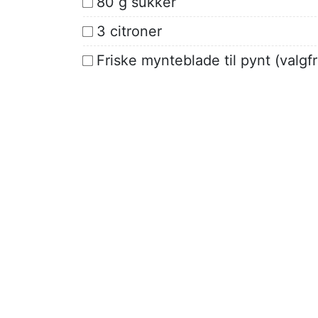
80 g sukker
3 citroner
Friske mynteblade til pynt (valgfr