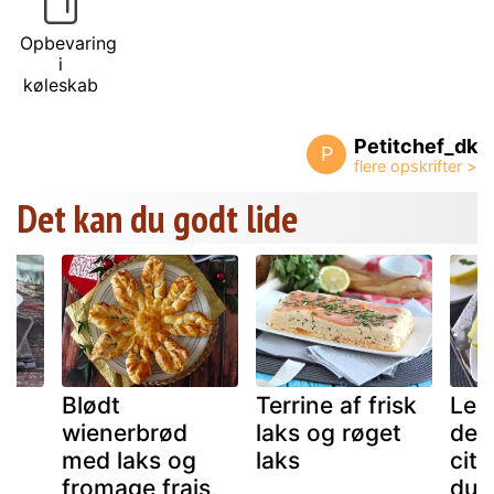
Opbevaring
i
køleskab
Petitchef_dk
P
Det kan du godt lide
Blødt
Terrine af frisk
Lem
wienerbrød
laks og røget
den
n
med laks og
laks
cit
fromage frais,
du v