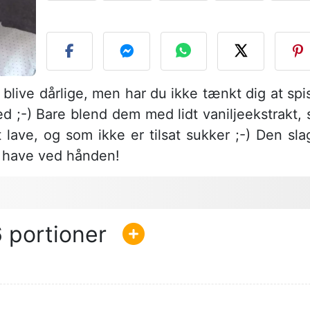
S
 blive dårlige, men har du ikke tænkt dig at spi
;-) Bare blend dem med lidt vaniljeekstrakt, 
 lave, og som ikke er tilsat sukker ;-) Den sla
t have ved hånden!
6