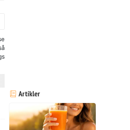
end dit billede af denne opskr
se
så
gs
Artikler