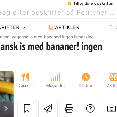
Tilføj dine opskrifter
RIFTER
ARTIKLER
nana, vegansk is med bananer! ingen ismaskine
ansk is med bananer! ingen
Dessert
Meget let
4 h 5 m
73 K
Send denne opskr
Udskriv de
Stil 
Næste