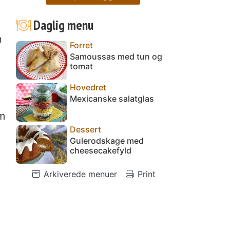
Daglig menu
n
Forret
Samoussas med tun og
tomat
Hovedret
Mexicanske salatglas
om
Dessert
Gulerodskage med
cheesecakefyld
Arkiverede menuer
Print