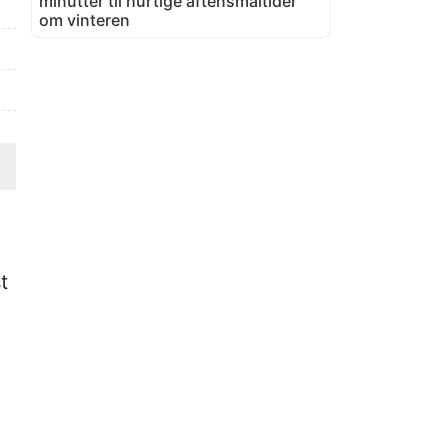
minutter til hurtige aftensmåltider
om vinteren
t