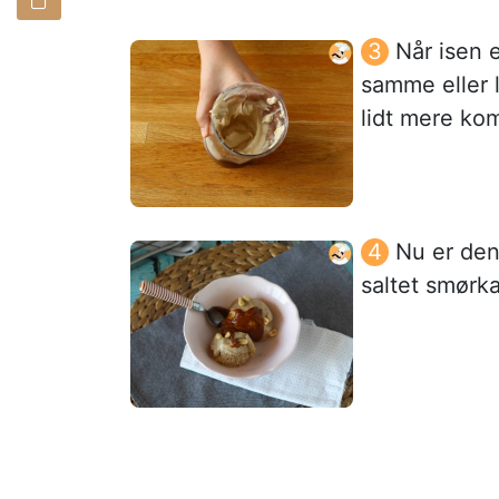
Når isen 
samme eller l
lidt mere ko
Nu er den
saltet smørka