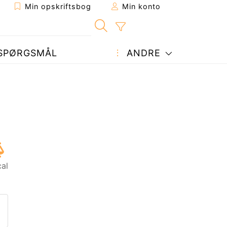
Min opskriftsbog
Min konto
SPØRGSMÅL
ANDRE
cal
ift til en ven
nne side
et spørgsmål til forfatteren