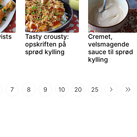
ists
Tasty crousty:
Cremet,
opskriften på
velsmagende
sprød kylling
sauce til sprød
kylling
7
8
9
10
20
25