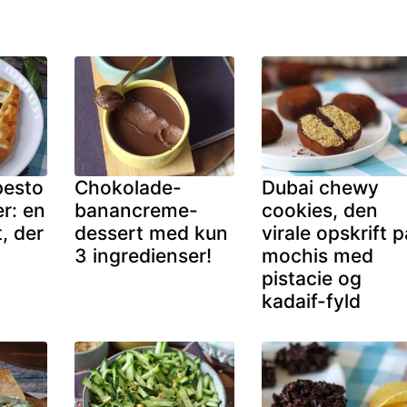
pesto
Chokolade-
Dubai chewy
r: en
banancreme-
cookies, den
, der
dessert med kun
virale opskrift p
3 ingredienser!
mochis med
pistacie og
kadaif-fyld