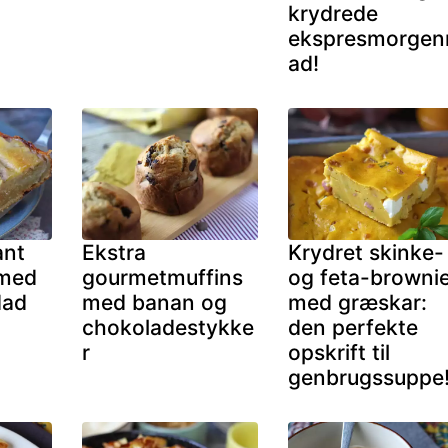
krydrede
ekspresmorge
ad!
ant
Ekstra
Krydret skinke-
med
gourmetmuffins
og feta-browni
dad
med banan og
med græskar:
chokoladestykke
den perfekte
r
opskrift til
genbrugssuppe