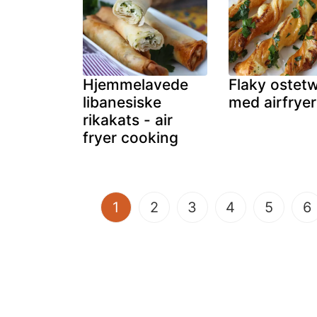
Hjemmelavede
Flaky ostetw
libanesiske
med airfryer
rikakats - air
fryer cooking
(current)
1
2
3
4
5
6