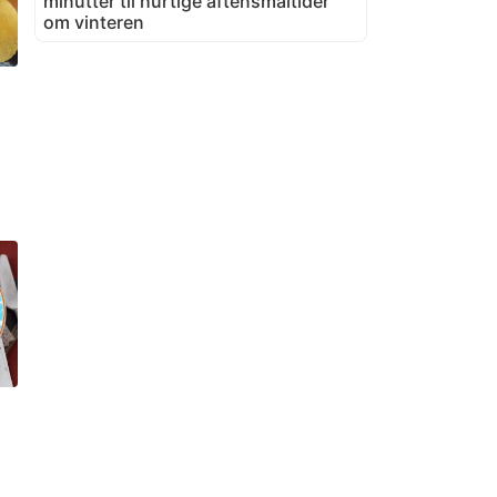
minutter til hurtige aftensmåltider
om vinteren