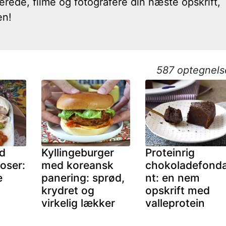
erede, filme og fotografere din næste opskrift,
en!
587 optegnels
d
Kyllingeburger
Proteinrig
koser:
med koreansk
chokoladefond
e
panering: sprød,
nt: en nem
krydret og
opskrift med
virkelig lækker
valleprotein