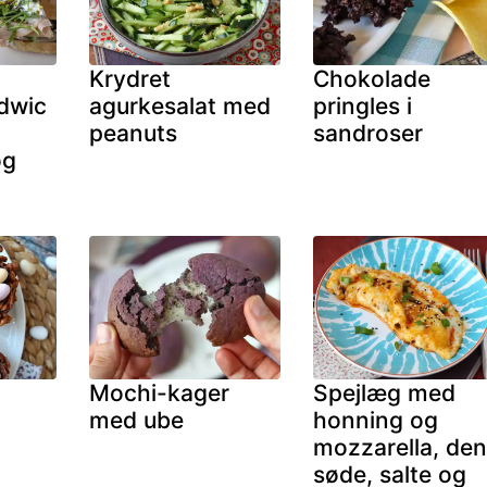
Krydret
Chokolade
dwic
agurkesalat med
pringles i
peanuts
sandroser
og
Mochi-kager
Spejlæg med
med ube
honning og
mozzarella, den
søde, salte og