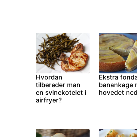
Hvordan
Ekstra fond
tilbereder man
banankage 
en svinekotelet i
hovedet ne
airfryer?