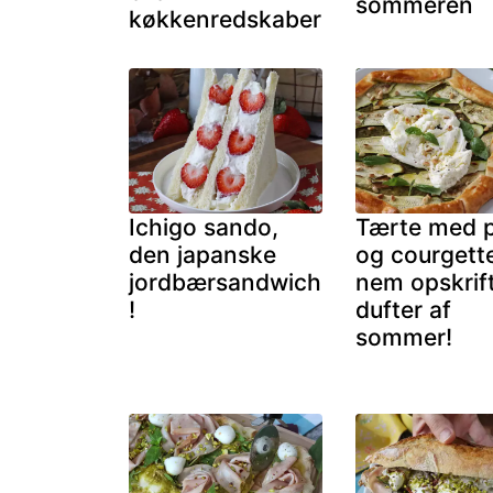
sommeren
køkkenredskaber
Ichigo sando,
Tærte med 
den japanske
og courgette
jordbærsandwich
nem opskrift
!
dufter af
sommer!