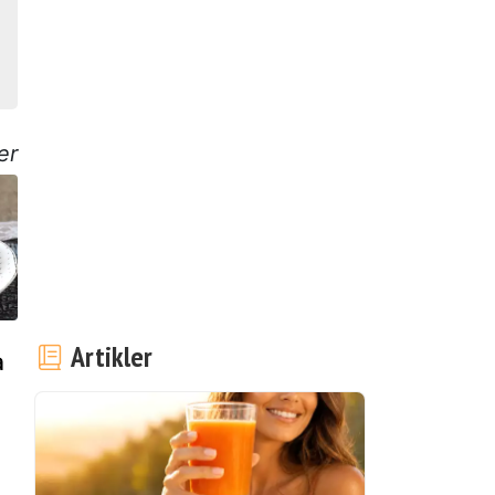
er
Artikler
a