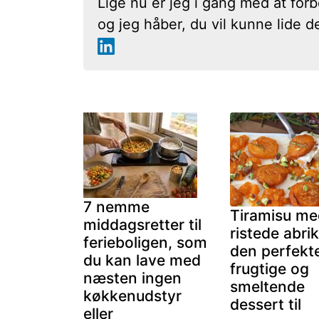
Lige nu er jeg i gang med at forb
og jeg håber, du vil kunne lide d
7 nemme
Tiramisu me
middagsretter til
ristede abri
ferieboligen, som
den perfekt
du kan lave med
frugtige og
næsten ingen
smeltende
køkkenudstyr
dessert til
eller