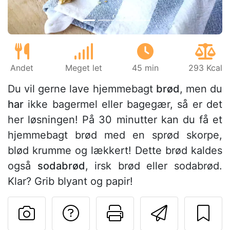
Andet
Meget let
45 min
293 Kcal
Du vil gerne lave hjemmebagt
brød
, men du
har
ikke bagermel eller bagegær, så er det
her løsningen! På 30 minutter kan du få et
hjemmebagt brød med en sprød skorpe,
blød krumme og lækkert! Dette brød kaldes
også
sodabrød
, irsk brød eller sodabrød.
Klar? Grib blyant og papir!
Stil et spørgsmål ti
Udskriv denn
Send de