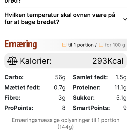
brød?
Hvilken temperatur skal ovnen være på
for at bage brødet?
Ernæring
til 1 portion
/
for 100 g
Kalorier:
293Kcal
Carbo:
56g
Samlet fedt:
1.5g
Mættet fedt:
0.7g
Proteiner:
11.1g
Fibre:
3g
Sukker:
5.1g
ProPoints:
8
SmartPoints:
9
Ernæringsmæssige oplysninger til 1 portion
(144g)