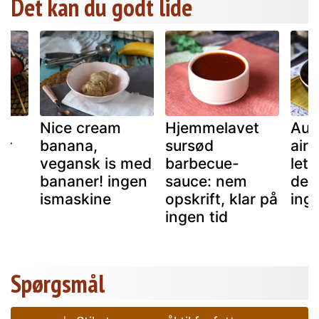
Det kan du godt lide
Nice cream
Hjemmelavet
Aub
ar
banana,
sursød
airf
!
vegansk is med
barbecue-
lett
bananer! ingen
sauce: nem
der 
ismaskine
opskrift, klar på
inge
ingen tid
Spørgsmål