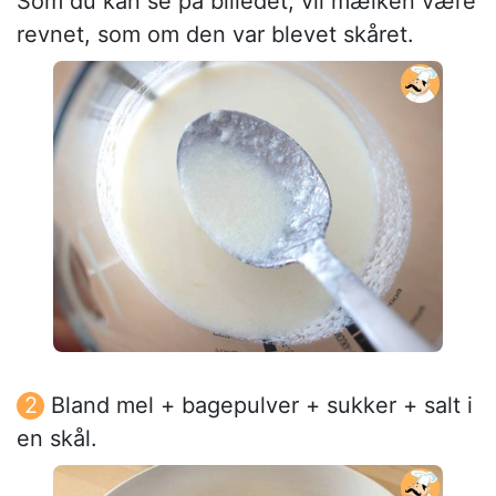
Som du kan se på billedet, vil mælken være
revnet, som om den var blevet skåret.
Bland mel + bagepulver + sukker + salt i
en skål.