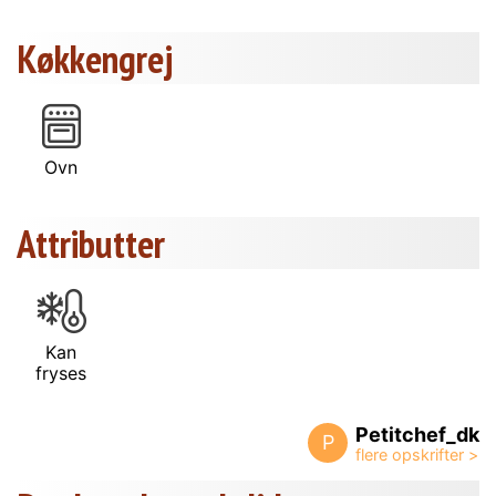
Køkkengrej
Ovn
Attributter
Kan
fryses
Petitchef_dk
P