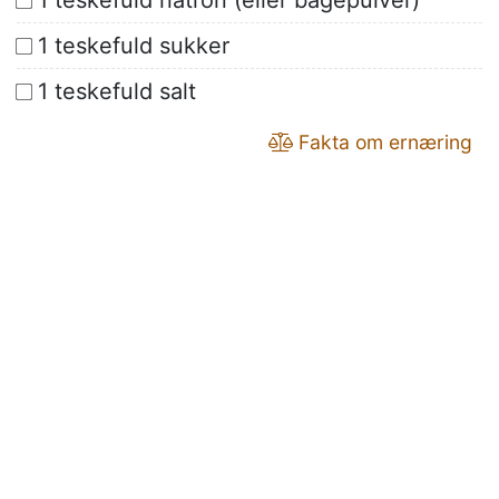
1 teskefuld natron (eller bagepulver)
1 teskefuld sukker
1 teskefuld salt
Fakta om ernæring