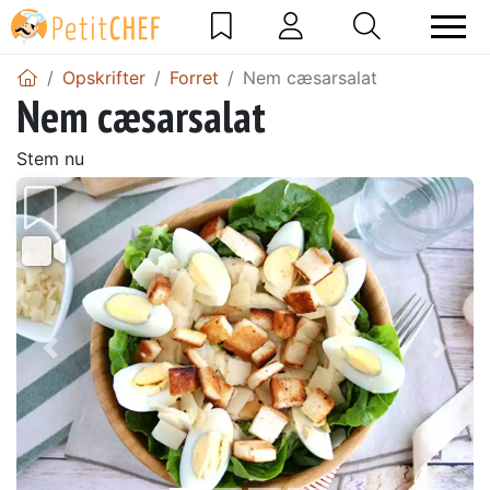
Opskrifter
Forret
Nem cæsarsalat
Nem cæsarsalat
Stem nu
Tidligere
Næs