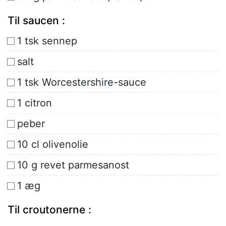
Til saucen :
1 tsk sennep
salt
1 tsk Worcestershire-sauce
1 citron
peber
10 cl olivenolie
10 g revet parmesanost
1 æg
Til croutonerne :