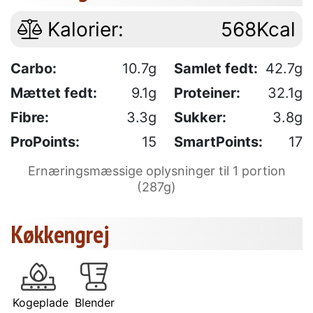
Kalorier:
568Kcal
Carbo:
10.7g
Samlet fedt:
42.7g
Mættet fedt:
9.1g
Proteiner:
32.1g
Fibre:
3.3g
Sukker:
3.8g
ProPoints:
15
SmartPoints:
17
Ernæringsmæssige oplysninger til 1 portion
(287g)
Køkkengrej
Kogeplade
Blender