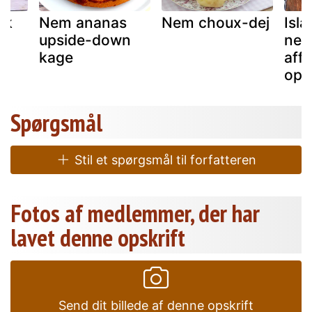
sk
Nem ananas
Nem choux-dej
Isl
upside-down
nem
kage
affa
opsk
Spørgsmål
Stil et spørgsmål til forfatteren
Fotos af medlemmer, der har
lavet denne opskrift
Send dit billede af denne opskrift