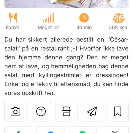
Forret
Meget let
40 min
568 Kcal
Du har sikkert allerede bestilt en "César-
salat" på en restaurant ;-) Hvorfor ikke lave
den hjemme denne gang? Den er meget
nem at lave, og hemmeligheden bag denne
salat med kyllingestrimler er dressingen!
Enkel og effektiv til aftensmad, du kan finde
vores opskrift her.
Stil et spørgsmål ti
Udskriv denn
Send de
Send dit billede af denne 