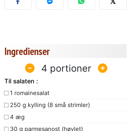
Ingredienser
4
Til salaten :
1 romainesalat
250 g kylling (8 små strimler)
4 æg
30 g parmesanost (høvlet)