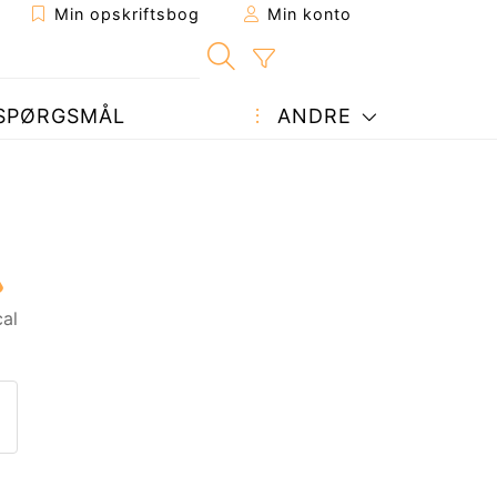
Min opskriftsbog
Min konto
SPØRGSMÅL
ANDRE
al
ift til en ven
nne side
et spørgsmål til forfatteren
end dit billede af denne opskr