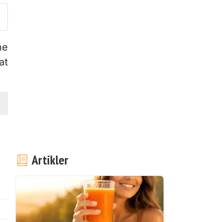
ne
at
Artikler