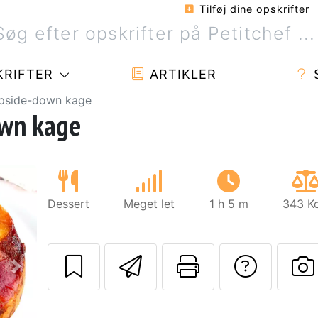
Tilføj dine opskrifter
RIFTER
ARTIKLER
pside-down kage
wn kage
Dessert
Meget let
1 h 5 m
343 Kc
Send denne opskr
Udskriv de
Stil 
Næste
S