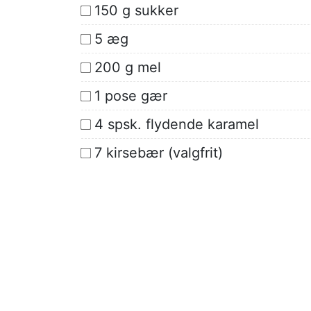
150 g sukker
5 æg
200 g mel
1 pose gær
4 spsk. flydende karamel
7 kirsebær (valgfrit)