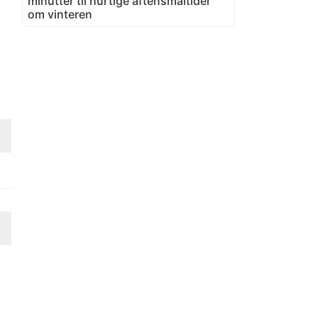
minutter til hurtige aftensmåltider
om vinteren