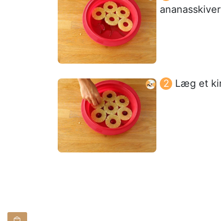
ananasskiver
Læg et kir