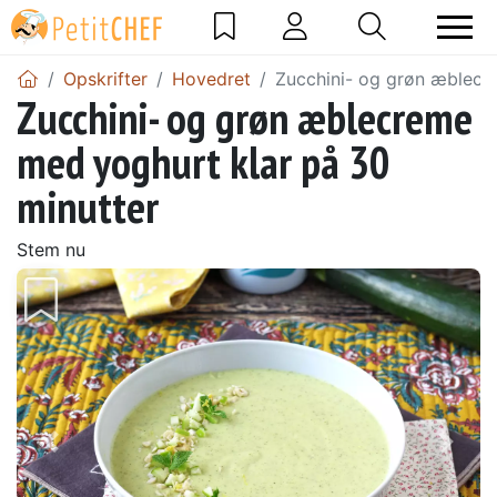
Opskrifter
Hovedret
Zucchini- og grøn æblecr
Zucchini- og grøn æblecreme
med yoghurt klar på 30
minutter
Stem nu
Tidligere
Næs