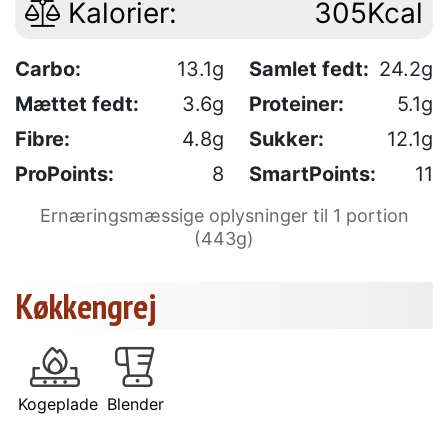
Kalorier:
305Kcal
Carbo:
13.1g
Samlet fedt:
24.2g
Mættet fedt:
3.6g
Proteiner:
5.1g
Fibre:
4.8g
Sukker:
12.1g
ProPoints:
8
SmartPoints:
11
Ernæringsmæssige oplysninger til 1 portion
(443g)
Køkkengrej
Kogeplade
Blender