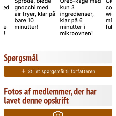
Sprøde, bløde
Oreo-kage med
Glut
 med
gnocchi med
kun 3
cou
air fryer, klar på
ingredienser,
wich
,
bare 10
klar på 6
min
ise
minutter!
minutter i
ful
er!
mikroovnen!
Spørgsmål
Stil et spørgsmål til forfatteren
Fotos af medlemmer, der har
lavet denne opskrift