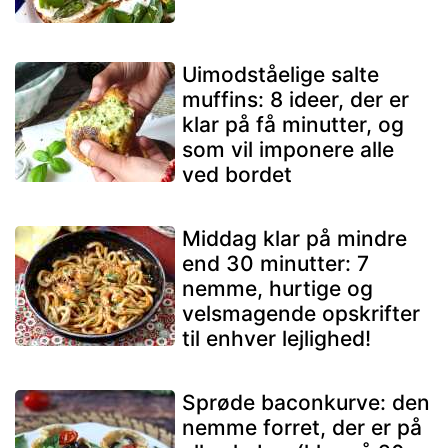
Uimodståelige salte
muffins: 8 ideer, der er
klar på få minutter, og
som vil imponere alle
ved bordet
Middag klar på mindre
end 30 minutter: 7
nemme, hurtige og
velsmagende opskrifter
til enhver lejlighed!
Sprøde baconkurve: den
nemme forret, der er på