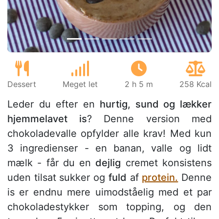
Dessert
Meget let
2 h 5 m
258 Kcal
Leder du efter en
hurtig, sund og lækker
hjemmelavet is
? Denne version med
chokoladevalle opfylder alle krav! Med kun
3 ingredienser - en banan, valle og lidt
mælk - får du en
dejlig
cremet konsistens
uden tilsat sukker og
fuld
af
protein.
Denne
is er endnu mere uimodståelig med et par
chokoladestykker som topping, og den