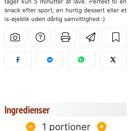
tager kun 5 minutter at lave. Perfekt til en
snack efter sport, en hurtig dessert eller et
is-øjeblik uden dårlig samvittighed :)
Stil et spørgsmål ti
Udskriv denn
Send de
Send dit billede af denne 
Ingredienser
1