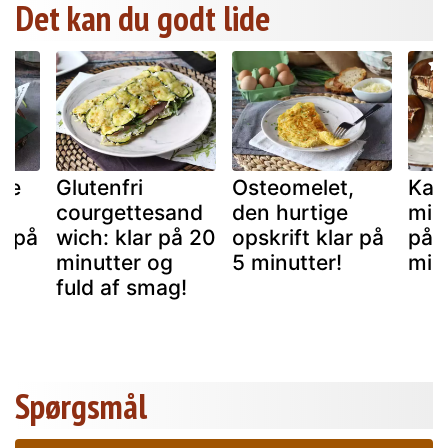
Det kan du godt lide
de
Glutenfri
Osteomelet,
Kast
d
courgettesand
den hurtige
mik
ar på
wich: klar på 20
opskrift klar på
på 
minutter og
5 minutter!
min
fuld af smag!
Spørgsmål