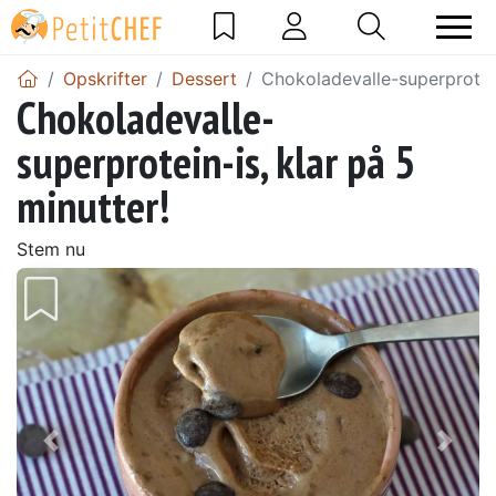
Opskrifter
Dessert
Chokoladevalle-superprotein
Chokoladevalle-
superprotein-is, klar på 5
minutter!
Stem nu
Tidligere
Næs