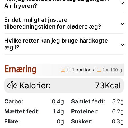
Air fryeren?
Er det muligt at justere
tilberedningstiden for blødere æg?
Hvilke retter kan jeg bruge hårdkogte
æg i?
Ernæring
til 1 portion
/
for 100 g
Kalorier:
73Kcal
Carbo:
0.4g
Samlet fedt:
5.2g
Mættet fedt:
1.4g
Proteiner:
6.2g
Fibre:
0g
Sukker:
0.3g