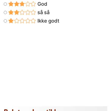
God
så så
Ikke godt