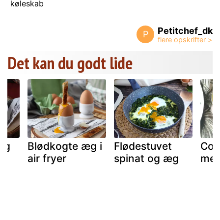
køleskab
Petitchef_dk
P
Det kan du godt lide
æg
Blødkogte æg i
Flødestuvet
Coc
r,
air fryer
spinat og æg
med
re
kt
!