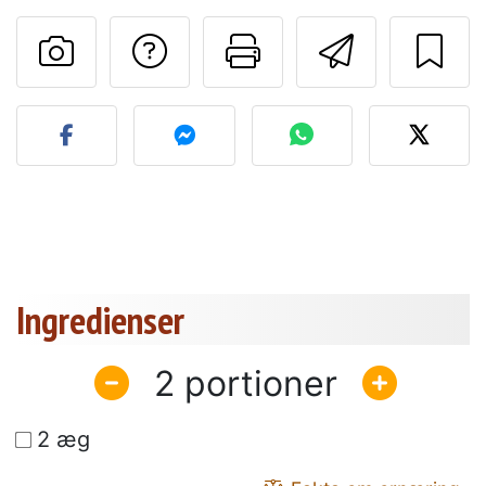
Stil et spørgsmål ti
Udskriv denn
Send de
Send dit billede af denne 
Ingredienser
2
2 æg