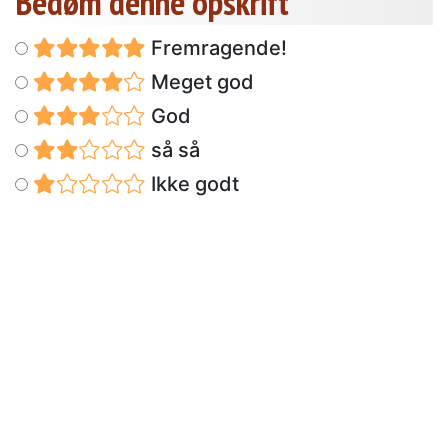
Bedøm denne opskrift
Fremragende!
Meget god
God
så så
Ikke godt