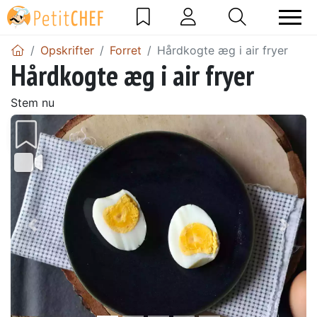
Opskrifter
Forret
Hårdkogte æg i air fryer
Hårdkogte æg i air fryer
Stem nu
Tidligere
Næs