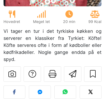
Hovedret
Meget let
20 min
99 Kcal
Vi tager en tur i det tyrkiske køkken og
serverer en klassiker fra Tyrkiet: Köfte!
Köfte serveres ofte i form af kødboller eller
kødfrikadeller. Nogle gange endda på et
spyd.
Stil et spørgsmål ti
Udskriv denn
Send de
Send dit billede af denne 