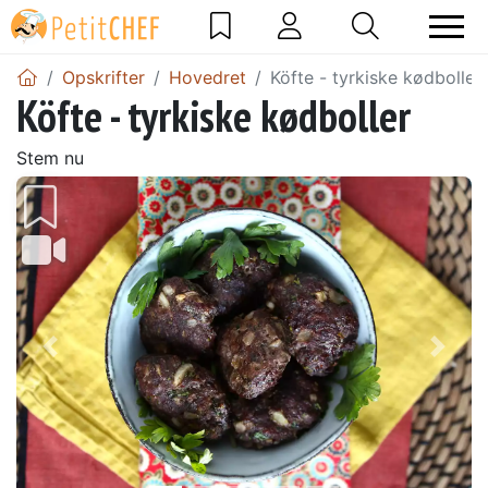
Opskrifter
Hovedret
Köfte - tyrkiske kødboller
Köfte - tyrkiske kødboller
Stem nu
Tidligere
Næs