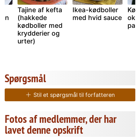
Tajine af kefta
Ikea-kødboller
Kød
l en
(hakkede
med hvid sauce
oks
kødboller med
par
krydderier og
urter)
Spørgsmål
Stil et spørgsmål til forfatteren
Fotos af medlemmer, der har
lavet denne opskrift