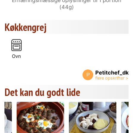
Ernæringsmæssige oplysninger til 1 portion
(44g)
Køkkengrej
Ovn
Petitchef_dk
P
Det kan du godt lide