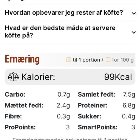
Hvordan opbevarer jeg rester af köfte?
Hvad er den bedste måde at servere
köfte på?
Ernæring
til 1 portion
/
for 100 g
Kalorier:
99Kcal
Carbo:
0.7g
Samlet fedt:
7.5g
Mættet fedt:
2.4g
Proteiner:
6.8g
Fibre:
0.3g
Sukker:
0.4g
ProPoints:
3
SmartPoints:
3