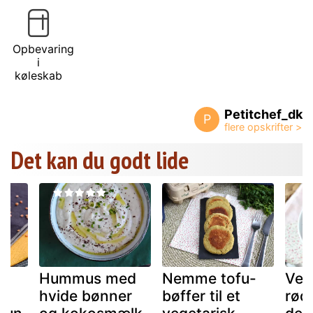
Opbevaring
i
køleskab
Petitchef_dk
P
Det kan du godt lide
Hummus med
Nemme tofu-
Veg
hvide bønner
bøffer til et
røde