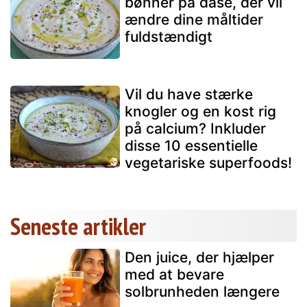
bønner på dåse, der vil
ændre dine måltider
fuldstændigt
Vil du have stærke
knogler og en kost rig
på calcium? Inkluder
disse 10 essentielle
vegetariske superfoods!
Seneste artikler
Den juice, der hjælper
med at bevare
solbrunheden længere