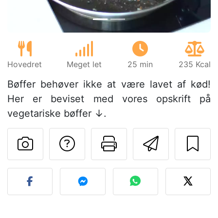
Hovedret
Meget let
25 min
235 Kcal
Bøffer behøver ikke at være lavet af kød!
Her er beviset med vores opskrift på
vegetariske bøffer ↓.
Stil et spørgsmål ti
Udskriv denn
Send de
Send dit billede af denne 