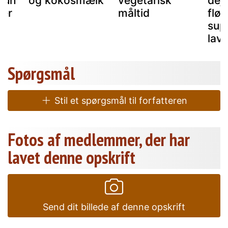
 kun
og kokosmælk
vegetarisk
dejl
ser
måltid
flø
sup
lave
Spørgsmål
Stil et spørgsmål til forfatteren
Fotos af medlemmer, der har
lavet denne opskrift
Send dit billede af denne opskrift