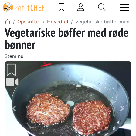
Opskrifter
Hovedret
Vegetariske bøffer med r
Vegetariske bøffer med røde
bønner
Stem nu
Tidligere
Næs