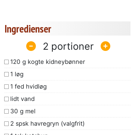
Ingredienser
2
120 g kogte kidneybønner
1 løg
1 fed hvidløg
lidt vand
30 g mel
2 spsk havregryn (valgfrit)