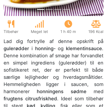
Tilbehør
Meget let
1 h 40 m
196 Kcal
Lad dig fortrylle af denne opskrift på
gulerødder
i
honning-
og
klementinsauce
.
Denne kombination af smage har forvandlet
en simpel ingrediens (gulerødder) til en
sofistikeret ret, der er perfekt til både
særlige lejligheder og hverdagsmåltider.
Hemmeligheden ligger i saucen, som
harmonerer
honningens sødme
med
frugtens citrusfriskhed
. Ideel som tilbehør
til stegt
kød
,
kylling
, fisk eller som et