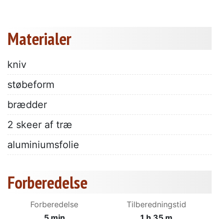
Materialer
kniv
støbeform
brædder
2 skeer af træ
aluminiumsfolie
Forberedelse
Forberedelse
Tilberedningstid
5 min
1 h 35 m