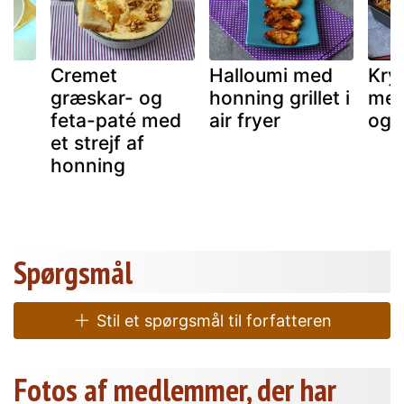
Cremet
Halloumi med
Kry
t
græskar- og
honning grillet i
med
feta-paté med
air fryer
og 
et strejf af
honning
Spørgsmål
Stil et spørgsmål til forfatteren
Fotos af medlemmer, der har