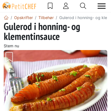
Opskrifter
Tilbehør
Gulerod i honning- og klem
Gulerod i honning- og
klementinsauce
Stem nu
Tidligere
Næs