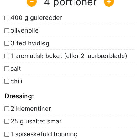
4
400 g gulerødder
olivenolie
3 fed hvidløg
1 aromatisk buket (eller 2 laurbærblade)
salt
chili
Dressing:
2 klementiner
25 g usaltet smør
1 spiseskefuld honning