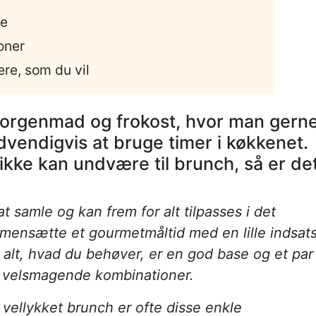
le
oner
ere, som du vil
morgenmad og frokost, hvor man gern
dvendigvis at bruge timer i køkkenet.
 ikke kan undvære til brunch, så er de
t samle og kan frem for alt tilpasses i det
mensætte et gourmetmåltid med en lille indsats
 alt, hvad du behøver, er en god base og et par
be velsmagende kombinationer.
vellykket brunch er ofte disse enkle