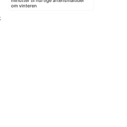
minutter til hurtige aftensmåltider
om vinteren
.