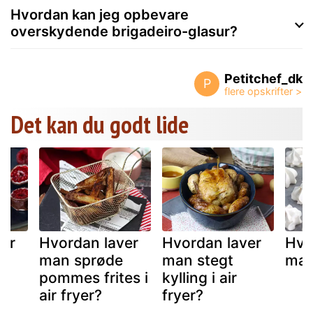
Hvordan kan jeg opbevare
overskydende brigadeiro-glasur?
Petitchef_dk
P
Det kan du godt lide
ver
Hvordan laver
Hvordan laver
Hvo
man sprøde
man stegt
man
t
pommes frites i
kylling i air
e
air fryer?
fryer?
y