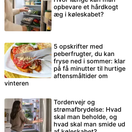
opbevare et hårdkogt
æg i køleskabet?
5 opskrifter med
peberfrugter, du kan
fryse ned i sommer: klar
på få minutter til hurtige
aftensmåltider om
vinteren
Tordenvejr og
strømafbrydelse: Hvad
skal man beholde, og
hvad skal man smide ud
af køleskabet?