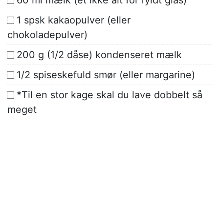
60 ml mælk (et ikke alt for fyldt glas)
1 spsk kakaopulver (eller
chokoladepulver)
200 g (1/2 dåse) kondenseret mælk
1/2 spiseskefuld smør (eller margarine)
*Til en stor kage skal du lave dobbelt så
meget