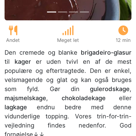
Andet
Meget let
12 min
Den cremede og blanke
brigadeiro-glasur
til
kager
er uden tvivl en af de mest
populære og eftertragtede. Den er enkel,
velsmagende og glat og kan også bruges
som fyld. Gør din
gulerodskage
,
majsmelskage
,
chokoladekage
eller
lagkage
endnu bedre med denne
vidunderlige topping. Vores trin-for-trin-
vejledning findes nedenfor. God
fornøjelse↓↓