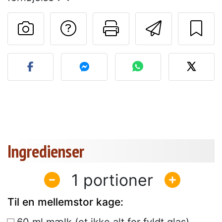
Stil et spørgsmål ti
Udskriv denn
Send de
Send dit billede af denne 
Ingredienser
1
Til en mellemstor kage: