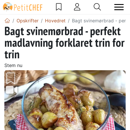
Opskrifter
Hovedret
Bagt svinemørbrad - perfek
Bagt svinemørbrad - perfekt
madlavning forklaret trin for
trin
Stem nu
Tidligere
Næs