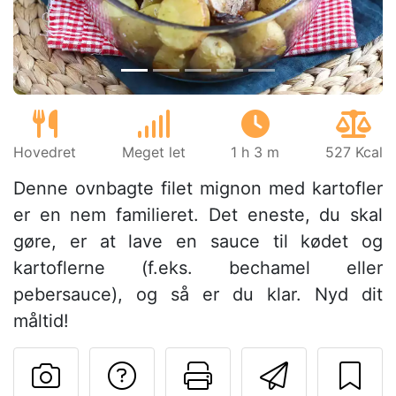
Hovedret
Meget let
1 h 3 m
527 Kcal
Denne ovnbagte filet mignon med kartofler
er en nem familieret. Det eneste, du skal
gøre, er at lave en sauce til kødet og
kartoflerne (f.eks. bechamel eller
pebersauce), og så er du klar. Nyd dit
måltid!
Stil et spørgsmål ti
Udskriv denn
Send de