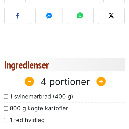
Send dit billede af denne 
Ingredienser
4
1 svinemørbrad (400 g)
800 g kogte kartofler
1 fed hvidløg