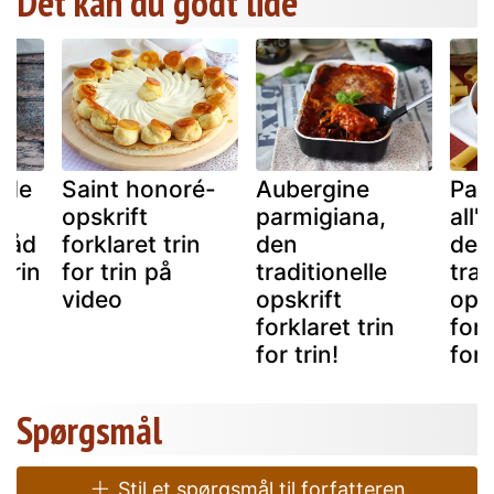
Det kan du godt lide
ede
Saint honoré-
Aubergine
Pas
opskrift
parmigiana,
all'
måd
forklaret trin
den
den
 trin
for trin på
traditionelle
trad
video
opskrift
opsk
forklaret trin
fork
for trin!
for 
Spørgsmål
Stil et spørgsmål til forfatteren