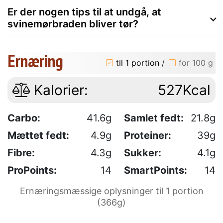
Er der nogen tips til at undgå, at
svinemørbraden bliver tør?
Ernæring
til 1 portion
/
for 100 g
Kalorier:
527Kcal
Carbo:
41.6g
Samlet fedt:
21.8g
Mættet fedt:
4.9g
Proteiner:
39g
Fibre:
4.3g
Sukker:
4.1g
ProPoints:
14
SmartPoints:
14
Ernæringsmæssige oplysninger til 1 portion
(366g)