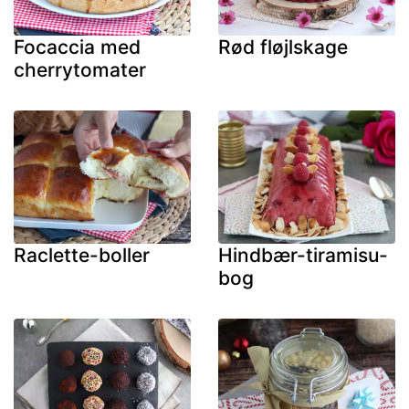
Focaccia med
Rød fløjlskage
cherrytomater
Raclette-boller
Hindbær-tiramisu-
bog