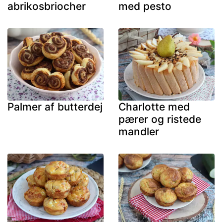
abrikosbriocher
med pesto
Palmer af butterdej
Charlotte med
pærer og ristede
mandler