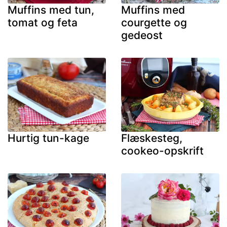
Muffins med tun,
Muffins med
tomat og feta
courgette og
gedeost
Hurtig tun-kage
Flæskesteg,
cookeo-opskrift