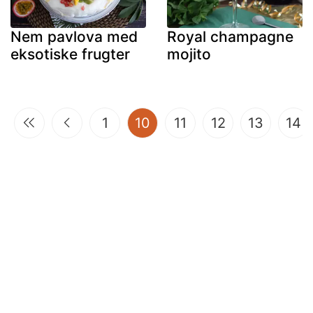
Nem pavlova med
Royal champagne
eksotiske frugter
mojito
(current)
1
10
11
12
13
14