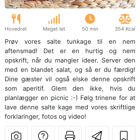
Hovedret
Meget let
50 min
354 Kcal
Prøv vores salte tunkage til en nem
aftensmad! Det er en hurtig og nem
opskrift, når du mangler ideer. Server den
med en blandet salat, og så er du færdig!
Dine gæster vil også elske denne opskrift
som aperitif. Glem den ikke, hvis du
planlægger en picnic :-) Følg trinene for at
lave denne salte kage med vores skriftlige
forklaringer, fotos og video!
Stil et spørgsmål ti
Udskriv denn
Send de