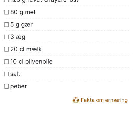
80 g mel
5 g gær
3 æg
20 cl mælk
10 cl olivenolie
salt
peber
Fakta om ernæring