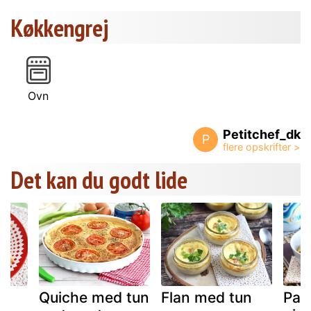
Køkkengrej
Ovn
Petitchef_dk
P
Det kan du godt lide
Quiche med tun
Flan med tun
Pas