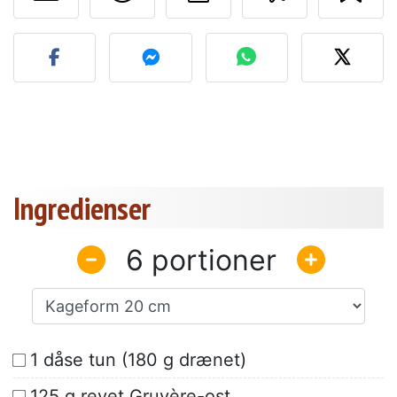
Send dit billede af denne 
Ingredienser
6
1 dåse tun (180 g drænet)
125 g revet Gruyère-ost