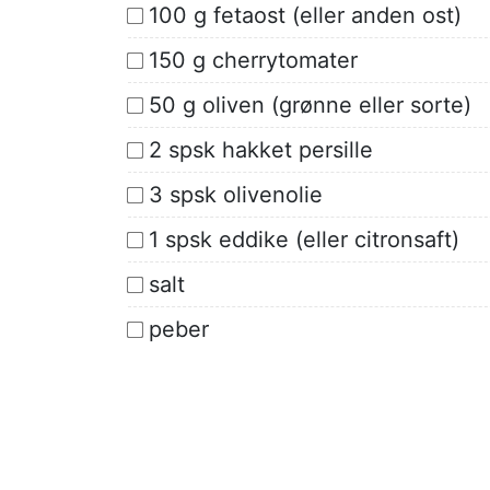
100 g fetaost (eller anden ost)
150 g cherrytomater
50 g oliven (grønne eller sorte)
2 spsk hakket persille
3 spsk olivenolie
1 spsk eddike (eller citronsaft)
salt
peber