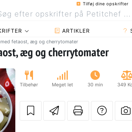
Tilføj dine opskrifter
RIFTER
ARTIKLER
t med fetaost, æg og cherrytomater
aost, æg og cherrytomater
Tilbehør
Meget let
30 min
349 Kc
Send denne opskr
Udskriv de
Stil 
Næste
S