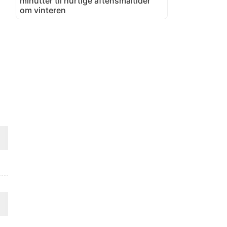
minutter til hurtige aftensmåltider
om vinteren