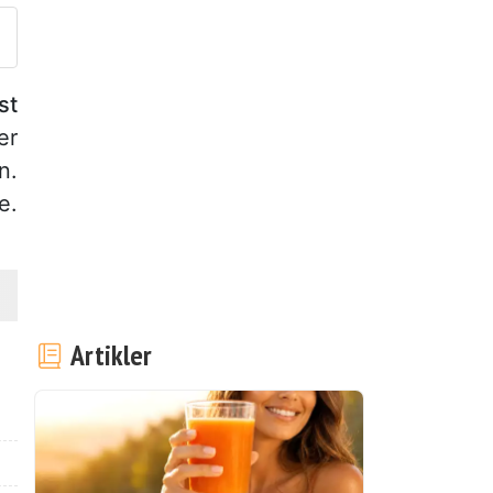
st
er
n.
e.
Artikler