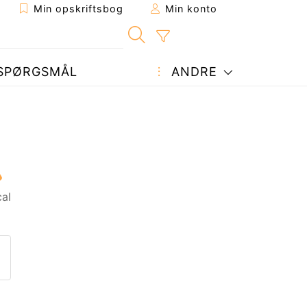
Min opskriftsbog
Min konto
SPØRGSMÅL
ANDRE
al
ift til en ven
nne side
et spørgsmål til forfatteren
end dit billede af denne opskr