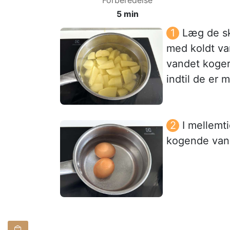
5 min
Læg de skr
med koldt va
vandet koger,
indtil de er 
I mellemt
kogende vand