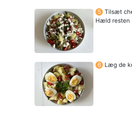
Tilsæt che
Hæld resten a
Læg de k