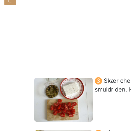
Skær cher
smuldr den. H